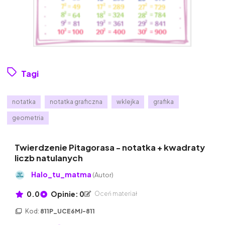
Tagi
notatka
notatka graficzna
wklejka
grafika
geometria
Twierdzenie Pitagorasa - notatka + kwadraty
liczb natulanych
Halo_tu_matma
(Autor)
0.0
Opinie: 0
Oceń materiał
Kod:
811P_UCE6MJ-811