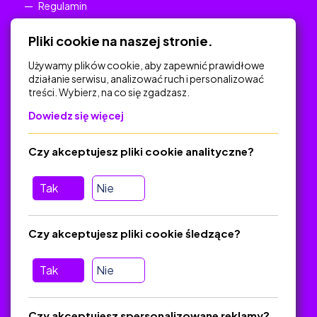
Regulamin
Polityka Prywatności
Pliki cookie na naszej stronie.
Używamy plików cookie, aby zapewnić prawidłowe
działanie serwisu, analizować ruch i personalizować
treści. Wybierz, na co się zgadzasz.
Na skróty
Dowiedz się więcej
Polityka Prywatności
Regulamin
Czy akceptujesz pliki cookie analityczne?
O platformie
Baza materiałów dydaktycznych
Tak
Nie
Jak zostać autorem
FAQ
Czy akceptujesz pliki cookie śledzące?
Tak
Nie
Pomoc
Masz pytania? Wyślij e-mail:
admin@zlotynauczyciel.pl
Czy akceptujesz spersonalizowane reklamy?