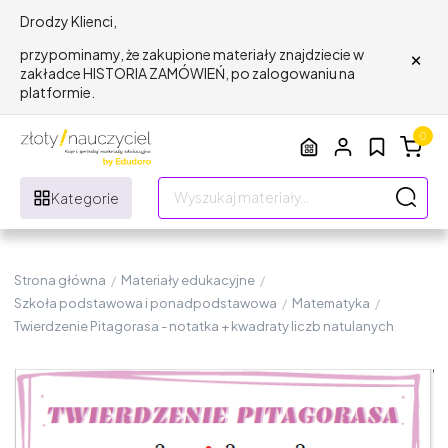
Drodzy Klienci,
×
przypominamy, że zakupione materiały znajdziecie w
zakładce HISTORIA ZAMÓWIEŃ, po zalogowaniu na
platformie.
0
Kategorie
Strona główna
/
Materiały edukacyjne
/
Szkoła podstawowa i ponadpodstawowa
/
Matematyka
/
Twierdzenie Pitagorasa - notatka + kwadraty liczb natulanych