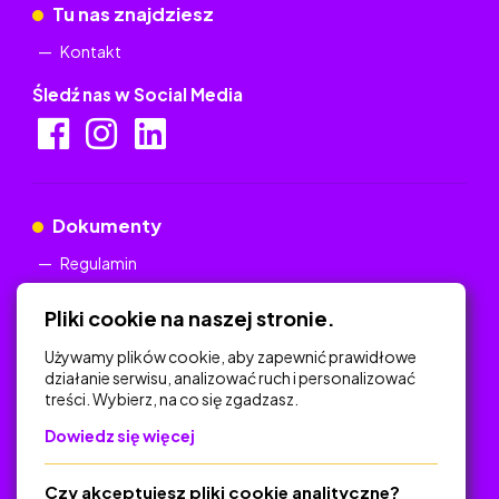
Tu nas znajdziesz
Kontakt
Śledź nas w Social Media
Dokumenty
Regulamin
Polityka Prywatności
Pliki cookie na naszej stronie.
Używamy plików cookie, aby zapewnić prawidłowe
działanie serwisu, analizować ruch i personalizować
treści. Wybierz, na co się zgadzasz.
Na skróty
Dowiedz się więcej
Polityka Prywatności
Regulamin
Czy akceptujesz pliki cookie analityczne?