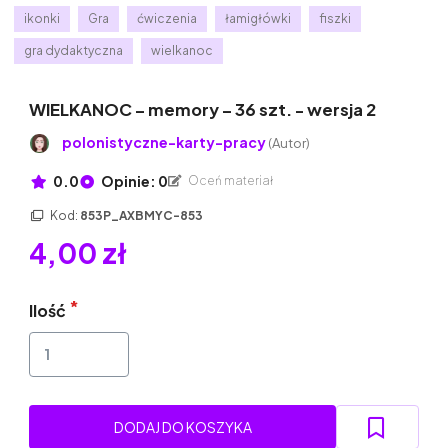
ikonki
Gra
ćwiczenia
łamigłówki
fiszki
gra dydaktyczna
wielkanoc
WIELKANOC – memory – 36 szt. - wersja 2
polonistyczne-karty-pracy
(Autor)
0.0
Opinie: 0
Oceń materiał
Kod:
853P_AXBMYC-853
4,00 zł
Ilość
DODAJ DO KOSZYKA