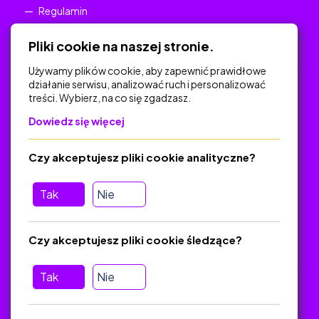
Regulamin
Polityka Prywatności
Pliki cookie na naszej stronie.
Używamy plików cookie, aby zapewnić prawidłowe
działanie serwisu, analizować ruch i personalizować
treści. Wybierz, na co się zgadzasz.
Na skróty
Dowiedz się więcej
Polityka Prywatności
Regulamin
Czy akceptujesz pliki cookie analityczne?
O platformie
Baza materiałów dydaktycznych
Tak
Nie
Jak zostać autorem
FAQ
Czy akceptujesz pliki cookie śledzące?
Tak
Nie
Pomoc
Masz pytania? Wyślij e-mail:
admin@zlotynauczyciel.pl