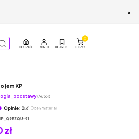
×
0
DLA SZKÓŁ
ULUBIONE
KOSZYK
o jem KP
logia_podstawy
(Autor)
Opinie: 0
Oceń materiał
1P_Q9EZQU-91
 zł