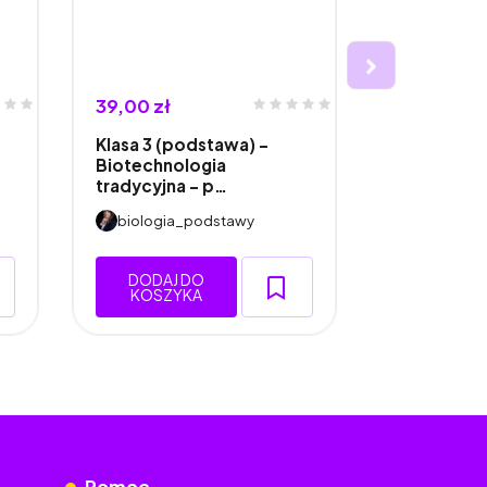
39,00 zł
45,00 zł
Klasa 3 (podstawa) -
Klasa 1 (ro
Biotechnologia
Oddychani
tradycyjna - p…
Odd…
biologia_podstawy
biologia
DODAJ DO
DODAJ 
KOSZYKA
KOSZY
Pomoc