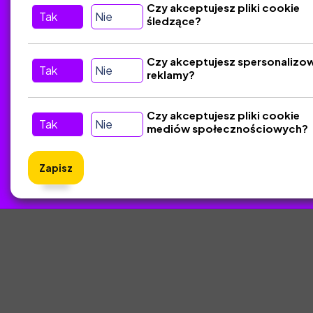
Czy akceptujesz pliki cookie
Tak
Nie
śledzące?
Kontakt
Śledź nas w Social Media
Czy akceptujesz spersonalizo
Tak
Nie
reklamy?
Czy akceptujesz pliki cookie
Tak
Nie
mediów społecznościowych?
Zapisz
ZlotyNa