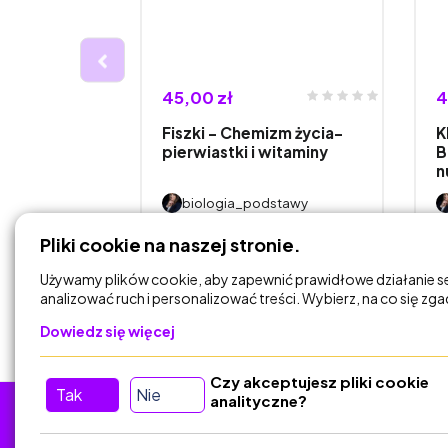
45,00 zł
4
awa) -
Fiszki - Chemizm życia-
K
płci.
pierwiastki i witaminy
B
n
stawy
biologia_podstawy
Pliki cookie na naszej stronie.
DODAJ DO
KOSZYKA
Używamy plików cookie, aby zapewnić prawidłowe działanie s
analizować ruch i personalizować treści. Wybierz, na co się zg
Dowiedz się więcej
Czy akceptujesz pliki cookie
Tak
Nie
analityczne?
Tu nas znajdziesz
D