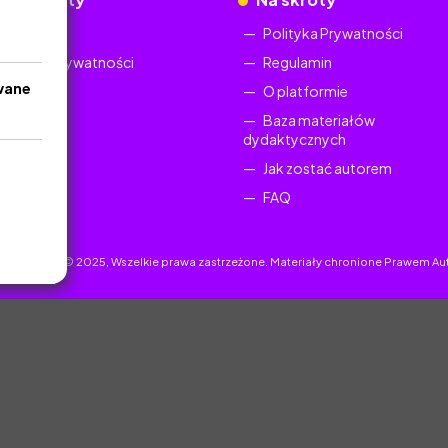
Regulamin
Polityka Prywatności
Polityka Prywatności
Regulamin
wane
O platformie
Baza materiałów
dydaktycznych
Jak zostać autorem
FAQ
uczyciel.pl © 2025, Wszelkie prawa zastrzeżone. Materiały chronione Prawem Au