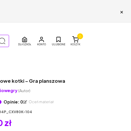
×
0
DLA SZKÓŁ
ULUBIONE
KOSZYK
owe kotki – Gra planszowa
iowegry
(Autor)
Opinie: 0
Oceń materiał
04P_CXV80K-104
 zł