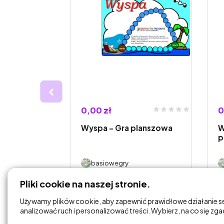
0,00 zł
0
erewskiego
Wyspa – Gra planszowa
W
wa
p
basiowegry
Pliki cookie na naszej stronie.
DODAJ DO
KOSZYKA
Używamy plików cookie, aby zapewnić prawidłowe działanie s
analizować ruch i personalizować treści. Wybierz, na co się zg