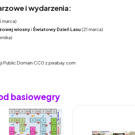
rzowe i wydarzenia:
3 marca)
zowej wiosny
i
Światowy Dzień Lasu
(21 marca)
rnika)
cji Public Domain CC0 z pixabay.com
 od basiowegry