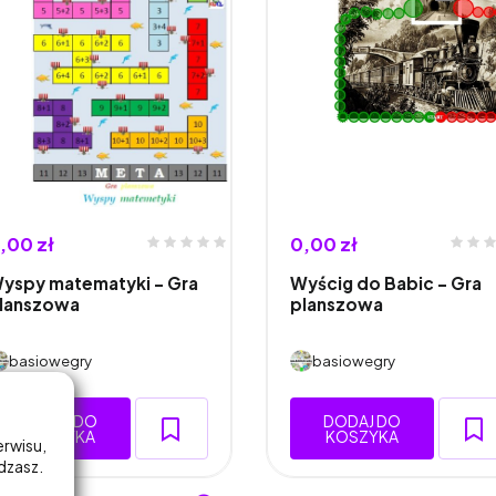
,00 zł
0,00 zł
yspy matematyki – Gra
Wyścig do Babic – Gra
lanszowa
planszowa
basiowegry
basiowegry
DODAJ DO
DODAJ DO
KOSZYKA
KOSZYKA
erwisu,
adzasz.