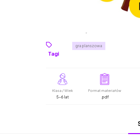
gra planszowa
Tagi
Klasa / Wiek
Format materiałów
5-6 lat
.pdf