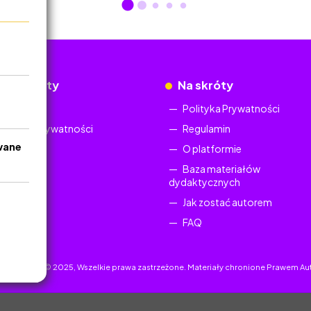
okumenty
Na skróty
Regulamin
Polityka Prywatności
Polityka Prywatności
Regulamin
wane
O platformie
Baza materiałów
dydaktycznych
Jak zostać autorem
FAQ
uczyciel.pl © 2025, Wszelkie prawa zastrzeżone. Materiały chronione Prawem Au