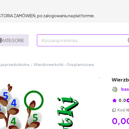
HISTORIA ZAMÓWIEŃ, po zalogowaniu na platformie.
KATEGORIE
ja przedszkolna
/
Wierzbowe kotki – Gra planszowa
Wierzb
bas
0.0
Kod:
1
0,00