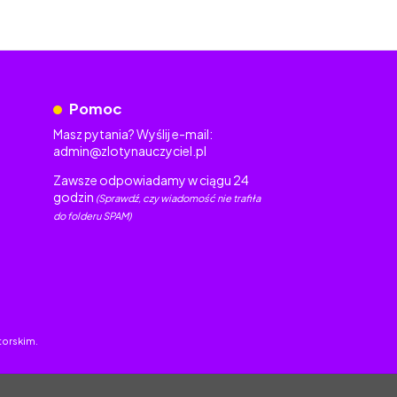
Pomoc
Masz pytania? Wyślij e-mail:
admin@zlotynauczyciel.pl
Zawsze odpowiadamy w ciągu 24
godzin
(Sprawdź, czy wiadomość nie trafiła
do folderu SPAM)
torskim.