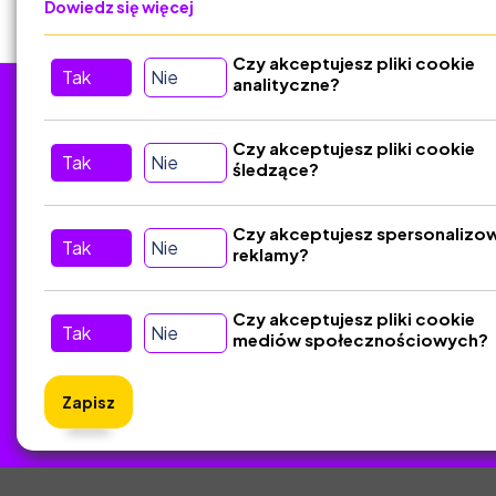
Dowiedz się więcej
Czy akceptujesz pliki cookie
Tak
Nie
analityczne?
Tu nas znajdziesz
D
Czy akceptujesz pliki cookie
Tak
Nie
śledzące?
Kontakt
Śledź nas w Social Media
Czy akceptujesz spersonalizo
Tak
Nie
reklamy?
Czy akceptujesz pliki cookie
Tak
Nie
mediów społecznościowych?
Zapisz
ZlotyNa