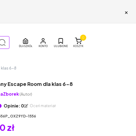
×
0
DLA SZKÓŁ
ULUBIONE
KOSZYK
klas 6-8
ny Escape Room dla klas 6-8
naZborek
(Autor)
Opinie: 0
Oceń materiał
556P_OXZ9YD-1556
0 zł