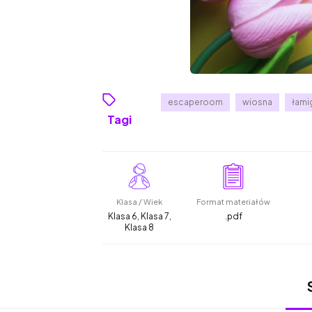
escaperoom
wiosna
łami
Tagi
Klasa / Wiek
Format materiałów
Klasa 6, Klasa 7,
.pdf
Klasa 8