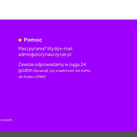
Pomoc
Masz pytania? Wyślij e-mail:
admin@zlotynauczyciel.pl
Zawsze odpowiadamy w ciągu 24
godzin
(Sprawdź, czy wiadomość nie trafiła
do folderu SPAM)
torskim.