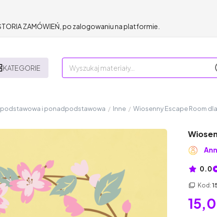
HISTORIA ZAMÓWIEŃ, po zalogowaniu na platformie.
KATEGORIE
a podstawowa i ponadpodstawowa
/
Inne
/
Wiosenny Escape Room dla 
Wiosen
An
0.0
Kod:
1
15,0