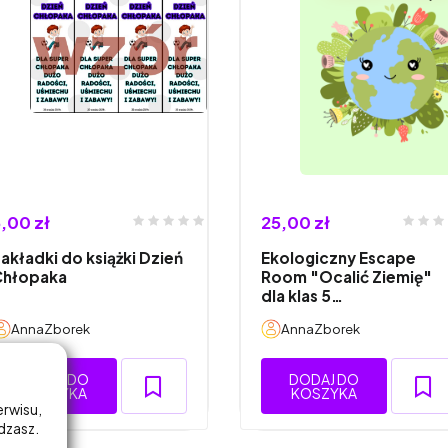
,00 zł
25,00 zł
akładki do książki Dzień
Ekologiczny Escape
Chłopaka
Room "Ocalić Ziemię"
dla klas 5…
AnnaZborek
AnnaZborek
DODAJ DO
DODAJ DO
KOSZYKA
KOSZYKA
erwisu,
adzasz.