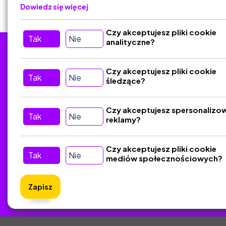
Dowiedz się więcej
Czy akceptujesz pliki cookie
Tak
Nie
analityczne?
Tu nas znajdziesz
D
Czy akceptujesz pliki cookie
Tak
Nie
śledzące?
Kontakt
Śledź nas w Social Media
Czy akceptujesz spersonalizo
Tak
Nie
reklamy?
Czy akceptujesz pliki cookie
Tak
Nie
mediów społecznościowych?
Zapisz
ZlotyNa