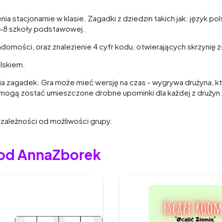
acjonarnie w klasie. Zagadki z dziedzin takich jak: język polsk
6-8 szkoły podstawowej.
omości, oraz znalezienie 4 cyfr kodu, otwierających skrzynię z
lskiem.
nia zagadek. Gra może mieć wersję na czas - wygrywa drużyna, kt
 mogą zostać umieszczone drobne upominki dla każdej z drużyn.
 zależności od możliwości grupy.
 od AnnaZborek