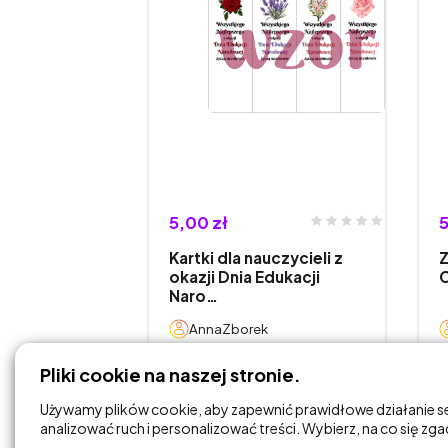
5,00 zł
5
Kartki dla nauczycieli z
Z
okazji Dnia Edukacji
Naro…
AnnaZborek
Pliki cookie na naszej stronie.
DODAJ DO
KOSZYKA
Używamy plików cookie, aby zapewnić prawidłowe działanie s
analizować ruch i personalizować treści. Wybierz, na co się zg