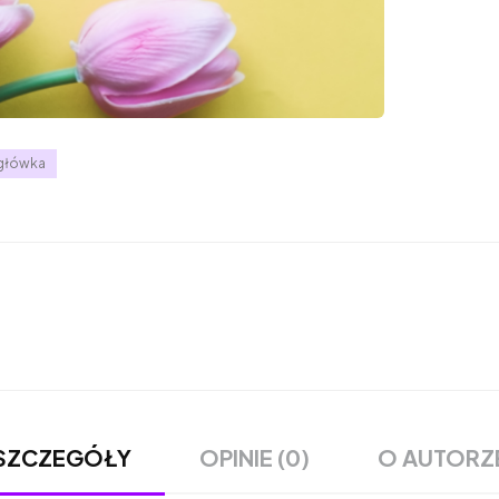
główka
OPINIE (0)
O AUTORZ
SZCZEGÓŁY