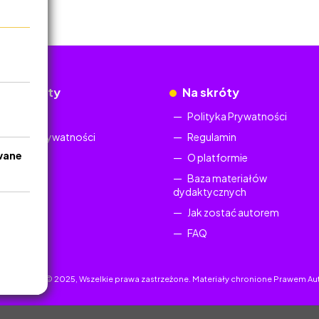
okumenty
Na skróty
Regulamin
Polityka Prywatności
Polityka Prywatności
Regulamin
wane
O platformie
Baza materiałów
dydaktycznych
Jak zostać autorem
FAQ
uczyciel.pl © 2025, Wszelkie prawa zastrzeżone. Materiały chronione Prawem Au