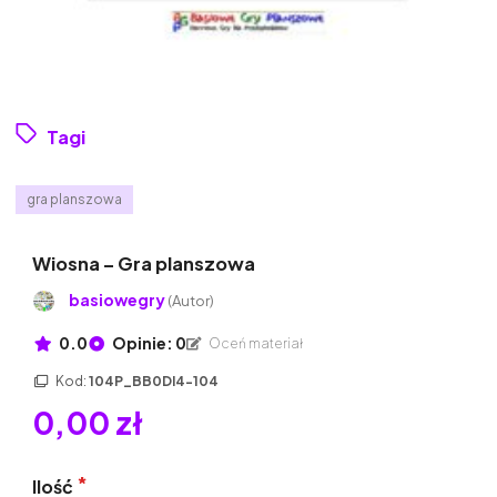
Tagi
gra planszowa
Wiosna – Gra planszowa
basiowegry
(Autor)
0.0
Opinie: 0
Oceń materiał
Kod:
104P_BB0DI4-104
0,00 zł
Ilość