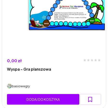
0,00 zł
Wyspa – Gra planszowa
basiowegry
DODAJ DO KOSZYKA