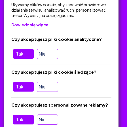
Używamy plików cookie, aby zapewnić prawidłowe
działanie serwisu, analizować ruch i personalizować
treści. Wybierz, na co się zgadzasz.
Na skróty
Dowiedz się więcej
Polityka Prywatności
Regulamin
Czy akceptujesz pliki cookie analityczne?
O platformie
Baza materiałów dydaktycznych
Tak
Nie
Jak zostać autorem
FAQ
Czy akceptujesz pliki cookie śledzące?
Tak
Nie
Pomoc
Masz pytania? Wyślij e-mail:
admin@zlotynauczyciel.pl
Czy akceptujesz spersonalizowane reklamy?
Zawsze odpowiadamy w ciągu 24 godzin
(Sprawdź, czy
wiadomość nie trafiła do folderu SPAM)
Tak
Nie