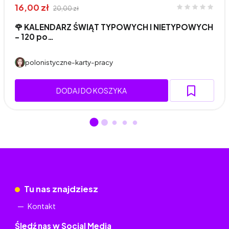
16,00 zł
20,00 zł
🌹 KALENDARZ ŚWIĄT TYPOWYCH I NIETYPOWYCH
– 120 po…
polonistyczne-karty-pracy
DODAJ DO KOSZYKA
Tu nas znajdziesz
Kontakt
Śledź nas w Social Media