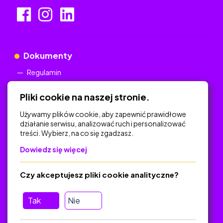
Dokumenty
Regulamin
Polityka Prywatności
Pliki cookie na naszej stronie.
Używamy plików cookie, aby zapewnić prawidłowe
działanie serwisu, analizować ruch i personalizować
treści. Wybierz, na co się zgadzasz.
Na skróty
Dowiedz się więcej
Polityka Prywatności
Regulamin
Czy akceptujesz pliki cookie analityczne?
O platformie
Baza materiałów dydaktycznych
Tak
Nie
Jak zostać autorem
FAQ