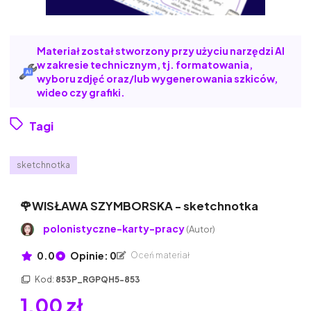
Materiał został stworzony przy użyciu narzędzi AI
w zakresie technicznym, tj. formatowania,
wyboru zdjęć oraz/lub wygenerowania szkiców,
wideo czy grafiki.
Tagi
sketchnotka
🌹WISŁAWA SZYMBORSKA - sketchnotka
polonistyczne-karty-pracy
(Autor)
0.0
Opinie: 0
Oceń materiał
Kod:
853P_RGPQH5-853
1,00 zł