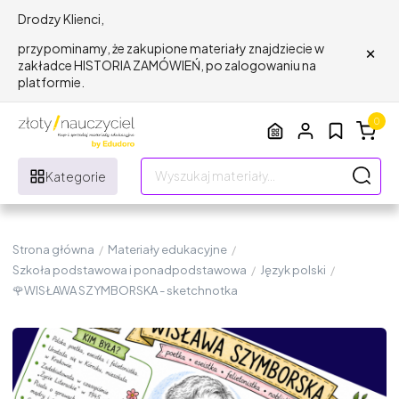
Drodzy Klienci,
×
przypominamy, że zakupione materiały znajdziecie w
zakładce HISTORIA ZAMÓWIEŃ, po zalogowaniu na
platformie.
0
Kategorie
Strona główna
/
Materiały edukacyjne
/
Szkoła podstawowa i ponadpodstawowa
/
Język polski
/
🌹WISŁAWA SZYMBORSKA - sketchnotka