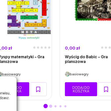
,00 zł
0,00 zł
yspy matematyki – Gra
Wyścig do Babic – Gra
lanszowa
planszowa
basiowegry
basiowegry
DODAJ DO
DODAJ DO
KOSZYKA
KOSZYKA
erwisu,
adzasz.