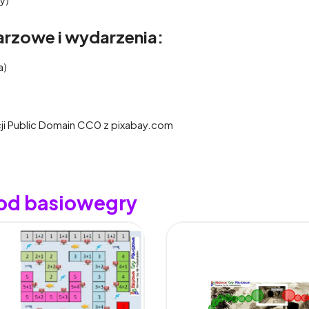
rzowe i wydarzenia:
a)
cji Public Domain CC0 z pixabay.com
 od basiowegry