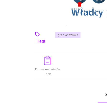
gra planszowa
Tagi
Format materiałów
.pdf