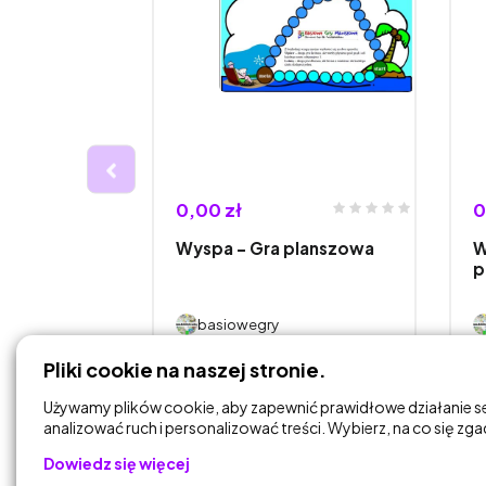
0,00 zł
0
erewskiego
Wyspa – Gra planszowa
W
wa
p
basiowegry
Pliki cookie na naszej stronie.
DODAJ DO
KOSZYKA
Używamy plików cookie, aby zapewnić prawidłowe działanie s
analizować ruch i personalizować treści. Wybierz, na co się zg
Dowiedz się więcej