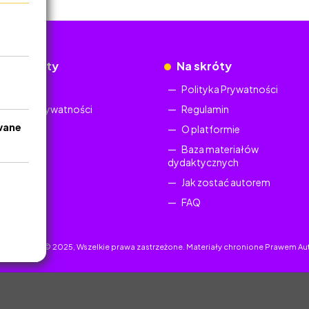
okumenty
Na skróty
Regulamin
Polityka Prywatności
Polityka Prywatności
Regulamin
wane
O platformie
Baza materiałów
dydaktycznych
Jak zostać autorem
FAQ
uczyciel.pl © 2025, Wszelkie prawa zastrzeżone. Materiały chronione Prawem Au