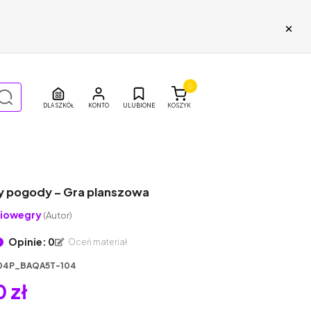
×
0
DLA SZKÓŁ
ULUBIONE
KOSZYK
 pogody – Gra planszowa
iowegry
(Autor)
Opinie: 0
Oceń materiał
04P_BAQA5T-104
 zł