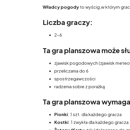
Władcy pogody
to wyścig,w którym grac
Liczba graczy:
2-6
Ta gra planszowa może słu
zjawisk pogodowych (zjawisk meteo
przeliczania do 6
spostrzegawczości
radzenia sobie z porażką
Ta gra planszowa wymag
Pionki
: 1 szt. dla każdego gracza
Kostki
: 1 zwykła dla każdego gracza
Żetony/Karty
: tak (dołączone do gr