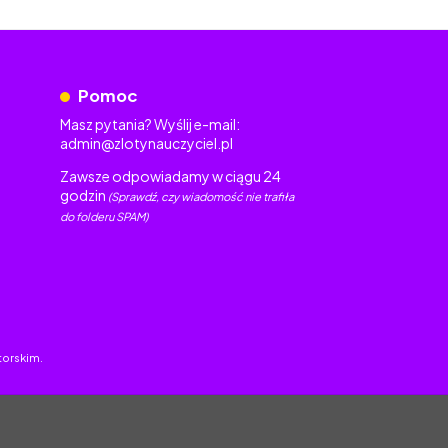
Pomoc
Masz pytania? Wyślij e-mail:
admin@zlotynauczyciel.pl
Zawsze odpowiadamy w ciągu 24
godzin
(Sprawdź, czy wiadomość nie trafiła
do folderu SPAM)
torskim.