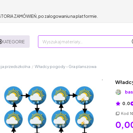
HISTORIA ZAMÓWIEŃ, po zalogowaniu na platformie.
KATEGORIE
ja przedszkolna
/
Władcy pogody – Gra planszowa
Władcy
bas
0.0
Kod:
1
0,00