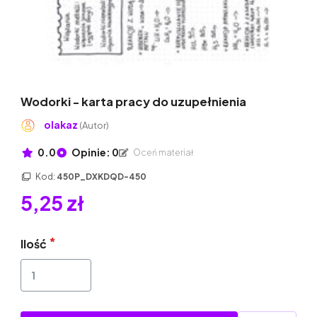
Wodorki - karta pracy do uzupełnienia
olakaz
(Autor)
0.0
Opinie: 0
Oceń materiał
Kod:
450P_DXKDQD-450
5,25 zł
Ilość