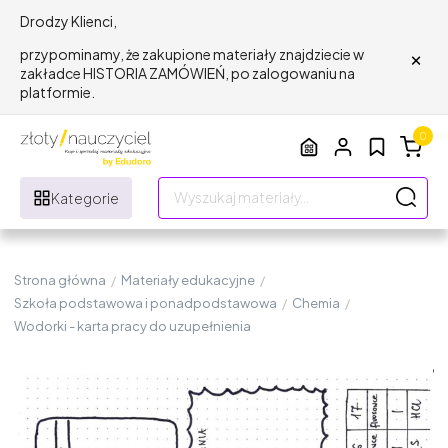
Drodzy Klienci,
×
przypominamy, że zakupione materiały znajdziecie w
zakładce HISTORIA ZAMÓWIEŃ, po zalogowaniu na
platformie.
0
Kategorie
Strona główna
/
Materiały edukacyjne
/
Szkoła podstawowa i ponadpodstawowa
/
Chemia
/
Wodorki - karta pracy do uzupełnienia