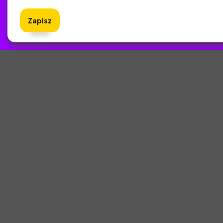
Zapisz
ZlotyNa