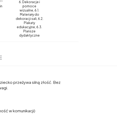
ci
6. Dekoracje i
in
pomoce
wizualne, 6.1.
Materiały do
dekoracji sali, 6.2.
Plakaty
edukacyjne, 6.3.
Plansze
dydaktyczne
E
ziecko przeżywa silną złość. Bez
wagi.
ność w komunikacji)