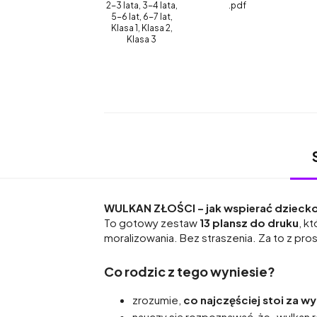
2-3 lata, 3-4 lata,
.pdf
5-6 lat, 6-7 lat,
Klasa 1, Klasa 2,
Klasa 3
WULKAN ZŁOŚCI – jak wspierać dzieck
To gotowy zestaw
13 plansz do druku
, k
moralizowania. Bez straszenia. Za to z pro
Co rodzic z tego wyniesie?
zrozumie,
co najczęściej stoi za 
nauczy się rozpoznawać, że „wulkan ro