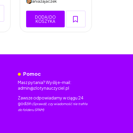
aniazajaczek
DODAJ 
KOSZY
DODAJ DO
KOSZYKA
Pomoc
Masz pytania? Wyślij e-mail:
admin@zlotynauczyciel.pl
Zawsze odpowiadamy w ciągu 24
godzin
(Sprawdź, czy wiadomość nie trafiła
do folderu SPAM)