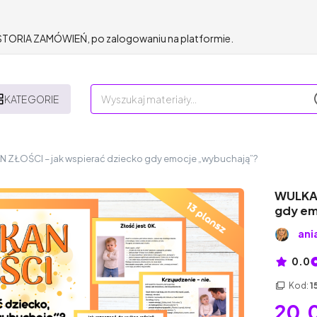
HISTORIA ZAMÓWIEŃ, po zalogowaniu na platformie.
KATEGORIE
 ZŁOŚCI – jak wspierać dziecko gdy emocje „wybuchają”?
WULKAN
gdy em
ani
0.0
Kod:
1
20,0