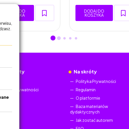
DODAJ DO
DODAJ DO
KOSZYKA
KOSZYKA
erwisu,
adzasz.
okumenty
Na skróty
Regulamin
Polityka Prywatności
Polityka Prywatności
Regulamin
wane
O platformie
Baza materiałów
dydaktycznych
Jak zostać autorem
FAQ