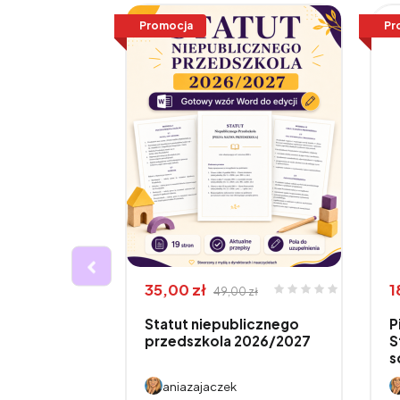
Promocja
Pr
35,00 zł
1
49,00 zł
Statut niepublicznego
P
 jest ważne
przedszkola 2026/2027
S
s
aniazajaczek