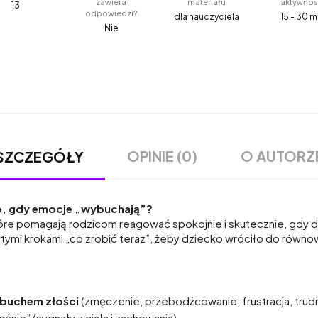
zawiera
materiału
aktywnoś
13
odpowiedzi?
dla nauczyciela
15 - 30 m
Nie
OPINIE (0)
O AUTORZ
SZCZEGÓŁY
o, gdy emocje „wybuchają”?
tóre pomagają rodzicom reagować spokojnie i skutecznie, gdy d
stymi krokami „co zrobić teraz”, żeby dziecko wróciło do równo
wybuchem złości
(zmęczenie, przebodźcowanie, frustracja, trud
śnie” (sygnały z ciała i zachowania)