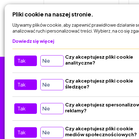
DODAJ DO
Pliki cookie na naszej stronie.
KOSZYKA
Używamy plików cookie, aby zapewnić prawidłowe działanie s
analizować ruch i personalizować treści. Wybierz, na co się zg
Dowiedz się więcej
Czy akceptujesz pliki cookie
Tak
Nie
analityczne?
Tu nas znajdziesz
D
Czy akceptujesz pliki cookie
Tak
Nie
śledzące?
Kontakt
Śledź nas w Social Media
Czy akceptujesz spersonalizo
Tak
Nie
reklamy?
Czy akceptujesz pliki cookie
Tak
Nie
mediów społecznościowych?