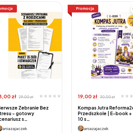
omocja
Promocja
8,00 zł
19,00 zł
29,00 zł
30,00 zł
ierwsze Zebranie Bez
Kompas Jutra Reforma2
tresu – gotowy
Przedszkole | E-book +
cenariusz s…
10 s…
aniazajaczek
aniazajaczek