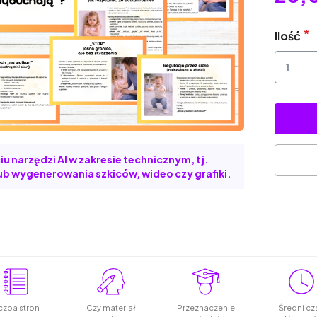
Ilość
u narzędzi AI w zakresie technicznym, tj.
b wygenerowania szkiców, wideo czy grafiki.
czba stron
Czy materiał
Przeznaczenie
Średni cz