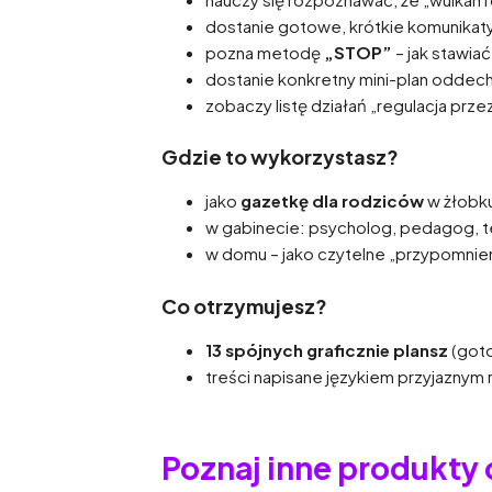
dostanie gotowe, krótkie komunikat
pozna metodę
„STOP”
– jak stawia
dostanie konkretny mini-plan odde
zobaczy listę działań „regulacja prze
Gdzie to wykorzystasz?
jako
gazetkę dla rodziców
w żłobku
w gabinecie: psycholog, pedagog, t
w domu – jako czytelne „przypomnien
Co otrzymujesz?
13 spójnych graficznie plansz
(goto
treści napisane językiem przyjaznym 
Poznaj inne produkty 