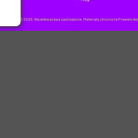
uczyciel.pl © 2025, Wszelkie prawa zastrzeżone. Materiały chronione Prawem Au