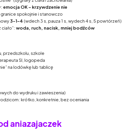
y:
emocja OK – krzywdzenie nie
ć granice spokojnie i stanowczo
chowy
3–1–4
(wdech 3 s, pauza 1 s, wydech 4 s, 5 powtórzeń)
z ciało”:
woda, ruch, nacisk, mniej bodźców
, przedszkolu, szkole
erapeuta SI, logopeda
ie” na lodówkę lub tablicę
wych do wydruku i zawieszenia)
rodzicom: krótko, konkretnie, bez oceniania
od aniazajaczek