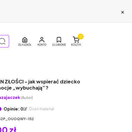
×
0
DLA SZKÓŁ
ULUBIONE
KOSZYK
 ZŁOŚCI – jak wspierać dziecko
ocje „wybuchają”?
azajaczek
(Autor)
Opinie: 0
Oceń materiał
52P_OUOQWY-152
0 zł