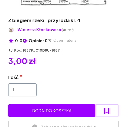
Z biegiem rzeki -przyroda kl. 4
Wioletta Kłoskowska
(Autor)
0.0
Opinie: 0
Oceń materiał
Kod:
1887P_C10D8U-1887
3,00 zł
Ilość
DODAJ DO KOSZYKA
Zobacz pełny opis produktu