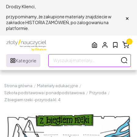
Drodzy Klienci,
×
przypominamy, że zakupione materiały znajdziecie w
zakładce HISTORIA ZAMÓWIEŃ, po zalogowaniu na
platformie.
0
Kategorie
Strona główna
/
Materiały edukacyjne
/
Szkoła podstawowa i ponadpodstawowa
/
Przyroda
/
Z biegiem rzeki -przyroda kl. 4