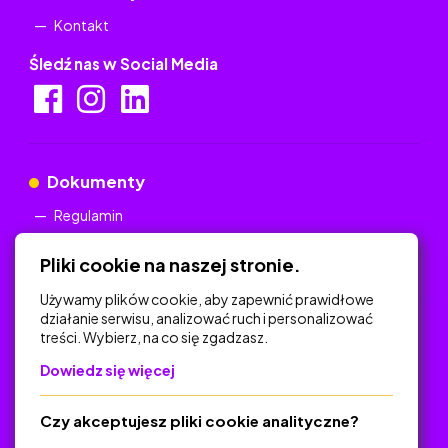
Kontakt
Śledź nas w Social Media
Dokumenty
Regulamin
Polityka Prywatności
Pliki cookie na naszej stronie.
Używamy plików cookie, aby zapewnić prawidłowe
działanie serwisu, analizować ruch i personalizować
treści. Wybierz, na co się zgadzasz.
Na skróty
Dowiedz się więcej
Polityka Prywatności
Regulamin
Czy akceptujesz pliki cookie analityczne?
O platformie