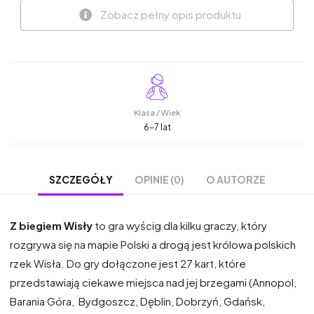
Zobacz pełny opis produktu
Klasa / Wiek
6-7 lat
OPINIE (0)
O AUTORZE
SZCZEGÓŁY
Z biegiem Wisły
to gra wyścig dla kilku graczy, który
rozgrywa się na mapie Polski a drogą jest królowa polskich
rzek Wisła. Do gry dołączone jest 27 kart, które
przedstawiają ciekawe miejsca nad jej brzegami (Annopol,
Barania Góra, Bydgoszcz, Dęblin, Dobrzyń, Gdańsk,