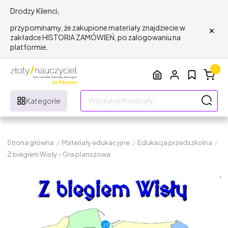
Drodzy Klienci,
×
przypominamy, że zakupione materiały znajdziecie w
zakładce HISTORIA ZAMÓWIEŃ, po zalogowaniu na
platformie.
0
Kategorie
Strona główna
/
Materiały edukacyjne
/
Edukacja przedszkolna
/
Z biegiem Wisły – Gra planszowa