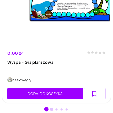
0,00 zł
Wyspa – Gra planszowa
basiowegry
DODAJ DO KOSZYKA