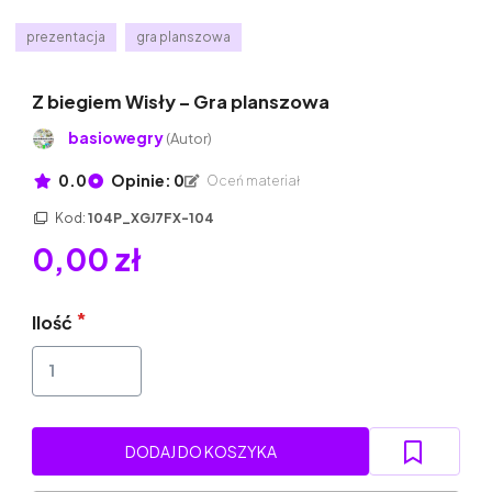
prezentacja
gra planszowa
Z biegiem Wisły – Gra planszowa
basiowegry
(Autor)
0.0
Opinie: 0
Oceń materiał
Kod:
104P_XGJ7FX-104
0,00 zł
Ilość
DODAJ DO KOSZYKA