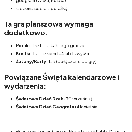
geografii (Wisła, Polska)
radzenia sobie z porażką
Ta gra planszowa wymaga
dodatkowo:
Pionki
: 1 szt. dla każdego gracza
Kostki
: 1 z oczkami 1-4 lub 1 zwykła
Żetony/Karty
: tak (dołączone do gry)
Powiązane Święta kalendarzowe i
wydarzenia:
Światowy Dzień Rzek
(30 września)
Światowy Dzień Geografa
(4 kwietnia)
W grze wykorzystano grafiki na licencji Public Domain