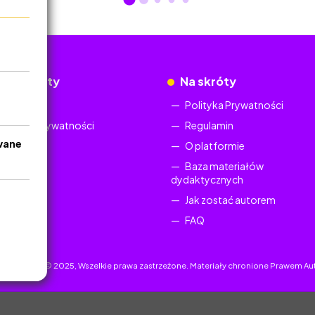
okumenty
Na skróty
Regulamin
Polityka Prywatności
Polityka Prywatności
Regulamin
wane
O platformie
Baza materiałów
dydaktycznych
Jak zostać autorem
FAQ
uczyciel.pl © 2025, Wszelkie prawa zastrzeżone. Materiały chronione Prawem Au