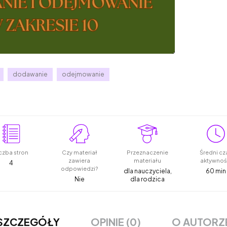
dodawanie
odejmowanie
czba stron
Czy materiał
Przeznaczenie
Średni cz
zawiera
materiału
aktywnoś
4
odpowiedzi?
dla nauczyciela,
60 min
Nie
dla rodzica
OPINIE (0)
O AUTORZ
SZCZEGÓŁY