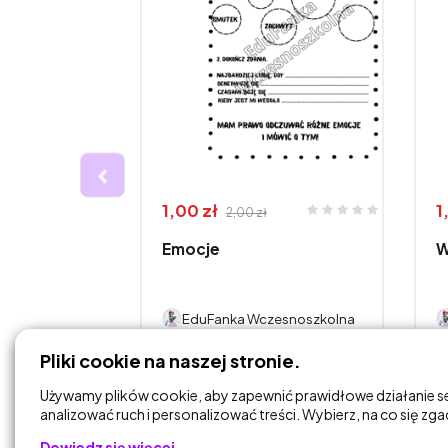
1,00 zł
1
2,00 zł
iczb -
Emocje
W
 na
esnoszkolna
EduFanka Wczesnoszkolna
Pliki cookie na naszej stronie.
DODAJ DO
KOSZYKA
Używamy plików cookie, aby zapewnić prawidłowe działanie s
analizować ruch i personalizować treści. Wybierz, na co się zg
Dowiedz się więcej