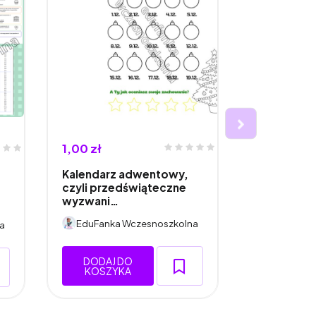
1,00 zł
0,00 zł
Kalendarz adwentowy,
Państwa, m
czyli przedświąteczne
słowna
wyzwani…
EduFanka Wczesnoszkolna
EduFanka
a
DODAJ DO
DODAJ 
KOSZYKA
KOSZY