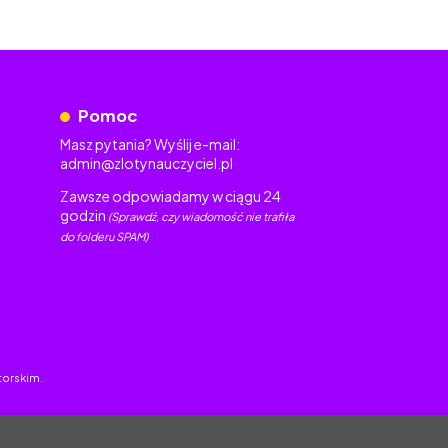
Pomoc
Masz pytania? Wyślij e-mail:
admin@zlotynauczyciel.pl
Zawsze odpowiadamy w ciągu 24
godzin
(Sprawdź, czy wiadomość nie trafiła
do folderu SPAM)
torskim.