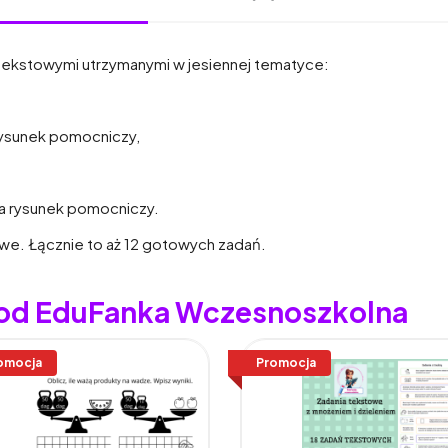
i tekstowymi utrzymanymi w jesiennej tematyce:
rysunek pomocniczy,
na rysunek pomocniczy.
owe. Łącznie to aż 12 gotowych zadań.
y od EduFanka Wczesnoszkolna
omocja
Promocja