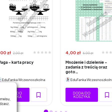
,00 zł
4,00 zł
2,00 zł
6,00 zł
aga - karta pracy
Mnożenie i dzielenie -
zadania z treścią oraz
goto…
EduFanka Wczesnoszkolna
EduFanka Wczesnoszkoln
DODAJ DO
DODAJ DO
KOSZYKA
KOSZYKA
erwisu,
adzasz.