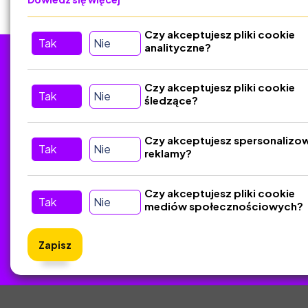
Czy akceptujesz pliki cookie
Tak
Nie
analityczne?
Tu nas znajdziesz
D
Czy akceptujesz pliki cookie
Tak
Nie
śledzące?
Kontakt
Śledź nas w Social Media
Czy akceptujesz spersonalizo
Tak
Nie
reklamy?
Czy akceptujesz pliki cookie
Tak
Nie
mediów społecznościowych?
Zapisz
ZlotyNa