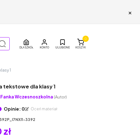
×
0
DLA SZKÓŁ
ULUBIONE
KOSZYK
lasy 1
 tekstowe dla klasy 1
Fanka Wczesnoszkolna
(Autor)
Opinie: 0
Oceń materiał
392P_I7NXI1-3392
 zł