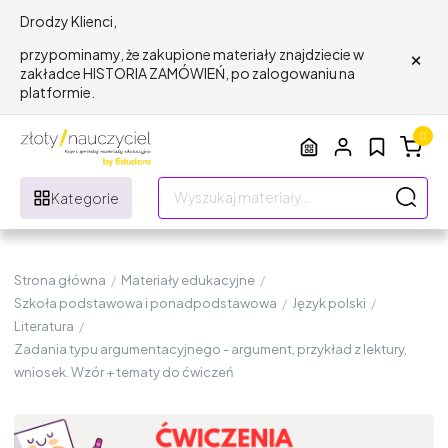
Drodzy Klienci,
×
przypominamy, że zakupione materiały znajdziecie w
zakładce HISTORIA ZAMÓWIEŃ, po zalogowaniu na
platformie.
0
Kategorie
Strona główna
/
Materiały edukacyjne
/
Szkoła podstawowa i ponadpodstawowa
/
Język polski
/
Literatura
/
Zadania typu argumentacyjnego - argument, przykład z lektury,
wniosek. Wzór + tematy do ćwiczeń