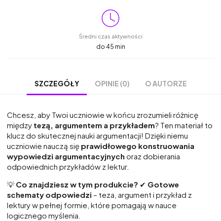
Średni czas aktywności
do 45 min
OPINIE (0)
O AUTORZE
SZCZEGÓŁY
Chcesz, aby Twoi uczniowie w końcu zrozumieli różnicę
między
tezą, argumentem a przykładem
? Ten materiał to
klucz do skutecznej nauki argumentacji! Dzięki niemu
uczniowie nauczą się
prawidłowego konstruowania
wypowiedzi argumentacyjnych
oraz dobierania
odpowiednich przykładów z lektur.
💡
Co znajdziesz w tym produkcie?
✔
Gotowe
schematy odpowiedzi
– teza, argument i przykład z
lektury w pełnej formie, które pomagają w nauce
logicznego myślenia.