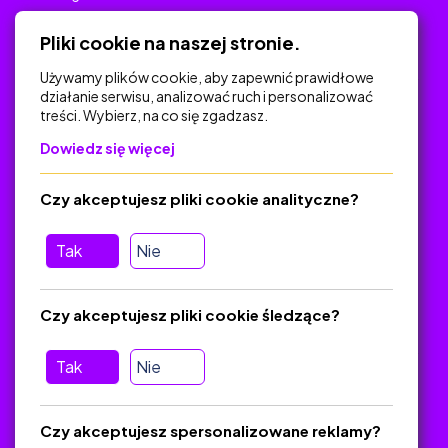
Polityka Prywatności
Pliki cookie na naszej stronie.
Używamy plików cookie, aby zapewnić prawidłowe
działanie serwisu, analizować ruch i personalizować
treści. Wybierz, na co się zgadzasz.
Na skróty
Dowiedz się więcej
Polityka Prywatności
Regulamin
Czy akceptujesz pliki cookie analityczne?
O platformie
Baza materiałów dydaktycznych
Tak
Nie
Jak zostać autorem
FAQ
Czy akceptujesz pliki cookie śledzące?
Tak
Nie
Pomoc
Masz pytania? Wyślij e-mail:
admin@zlotynauczyciel.pl
Czy akceptujesz spersonalizowane reklamy?