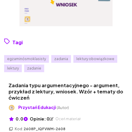
Tagi
egzaminósmoklasisty
zadania
lektury obowiązkowe
lektury
zadanie
Zadania typu argumentacyjnego - argument,
przykład z lektury, wniosek. Wzór + tematy do
ćwiczeń
Przystań Edukacji
(Autor)
0.0
Opinie: 0
Oceń materiał
Kod:
2608P_IQFVWM-2608