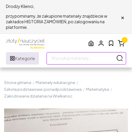
Drodzy Klienci,
×
przypominamy, że zakupione materiały znajdziecie w
zakładce HISTORIA ZAMÓWIEŃ, po zalogowaniu na
platformie.
0
Kategorie
Strona główna
/
Materiały edukacyjne
/
Szkoła podstawowa i ponadpodstawowa
/
Matematyka
/
Zakodowane działania na Wielkanoc