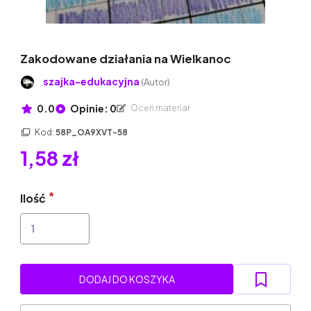
Zakodowane działania na Wielkanoc
szajka-edukacyjna
(Autor)
0.0
Opinie: 0
Oceń materiał
Kod:
58P_OA9XVT-58
1,58 zł
Ilość
DODAJ DO KOSZYKA