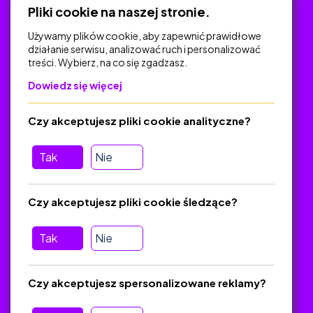
Pliki cookie na naszej stronie.
Używamy plików cookie, aby zapewnić prawidłowe
działanie serwisu, analizować ruch i personalizować
treści. Wybierz, na co się zgadzasz.
Na skróty
Dowiedz się więcej
Polityka Prywatności
Regulamin
Czy akceptujesz pliki cookie analityczne?
O platformie
Baza materiałów dydaktycznych
Tak
Nie
Jak zostać autorem
FAQ
Czy akceptujesz pliki cookie śledzące?
Tak
Nie
Pomoc
Masz pytania? Wyślij e-mail:
admin@zlotynauczyciel.pl
Czy akceptujesz spersonalizowane reklamy?
Zawsze odpowiadamy w ciągu 24 godzin
(Sprawdź, czy
wiadomość nie trafiła do folderu SPAM)