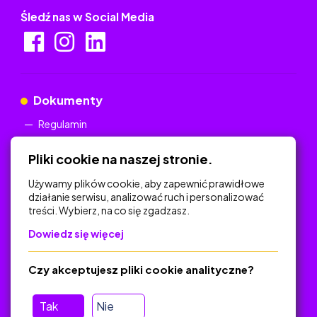
Śledź nas w Social Media
Dokumenty
Regulamin
Polityka Prywatności
Pliki cookie na naszej stronie.
Używamy plików cookie, aby zapewnić prawidłowe
działanie serwisu, analizować ruch i personalizować
treści. Wybierz, na co się zgadzasz.
Na skróty
Dowiedz się więcej
Polityka Prywatności
Regulamin
Czy akceptujesz pliki cookie analityczne?
O platformie
Baza materiałów dydaktycznych
Tak
Nie