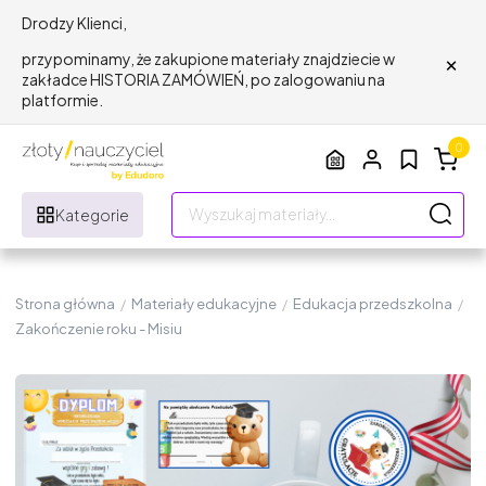
Drodzy Klienci,
×
przypominamy, że zakupione materiały znajdziecie w
zakładce HISTORIA ZAMÓWIEŃ, po zalogowaniu na
platformie.
0
Kategorie
Strona główna
/
Materiały edukacyjne
/
Edukacja przedszkolna
/
Zakończenie roku - Misiu