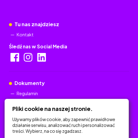
Tu nas znajdziesz
Kontakt
Śledź nas w Social Media
Dokumenty
Regulamin
Polityka Prywatności
Pliki cookie na naszej stronie.
Używamy plików cookie, aby zapewnić prawidłowe
działanie serwisu, analizować ruch i personalizować
treści. Wybierz, na co się zgadzasz.
Na skróty