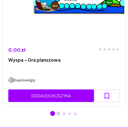
0,00 zł
Wyspa – Gra planszowa
basiowegry
DODAJ DO KOSZYKA