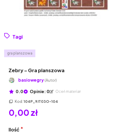
Tagi
gra planszowa
Zebry – Gra planszowa
basiowegry
(Autor)
0.0
Opinie: 0
Oceń materiał
Kod:
104P_9JT03O-104
0,00 zł
Ilość