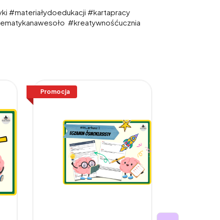
ki #materiałydoedukacji #kartapracy
tematykanawesoło #kreatywnośćucznia
Promocja
Promocja