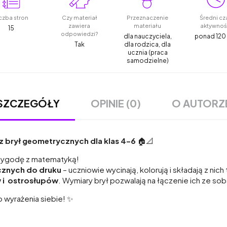
czba stron
Czy materiał
Przeznaczenie
Średni cz
zawiera
materiału
aktywnoś
15
odpowiedzi?
dla nauczyciela,
ponad 120
Tak
dla rodzica, dla
ucznia (praca
samodzielne)
OPINIE (0)
O AUTORZ
SZCZEGÓŁY
 z brył geometrycznych dla klas 4–6
🏠📐
rzygodę z matematyką!
ycznych do druku
– uczniowie wycinają, kolorują i składają z ni
 i ostrosłupów
. Wymiary brył pozwalają na łączenie ich ze so
o wyrażenia siebie! ✨