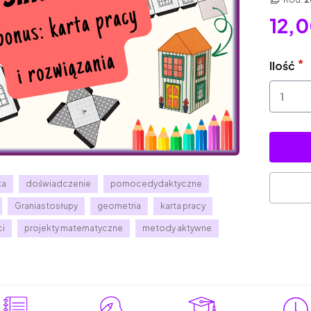
12,0
Ilość
ka
doświadczenie
pomocedydaktyczne
Graniastosłupy
geometria
karta pracy
ci
projekty matematyczne
metody aktywne