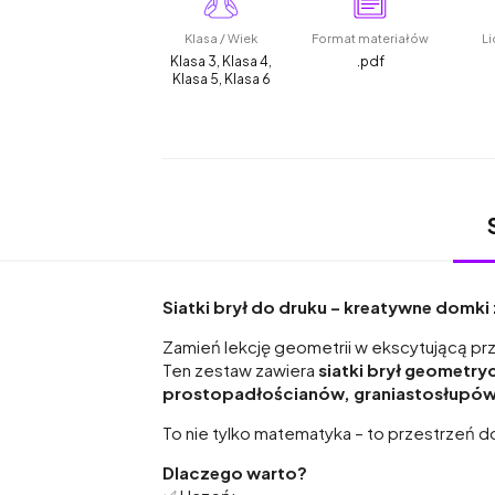
Klasa / Wiek
Format materiałów
Li
Klasa 3, Klasa 4,
.pdf
Klasa 5, Klasa 6
Siatki brył do druku – kreatywne domki
Zamień lekcję geometrii w ekscytującą p
Ten zestaw zawiera
siatki brył geometr
prostopadłościanów, graniastosłupów
To nie tylko matematyka – to przestrzeń d
Dlaczego warto?