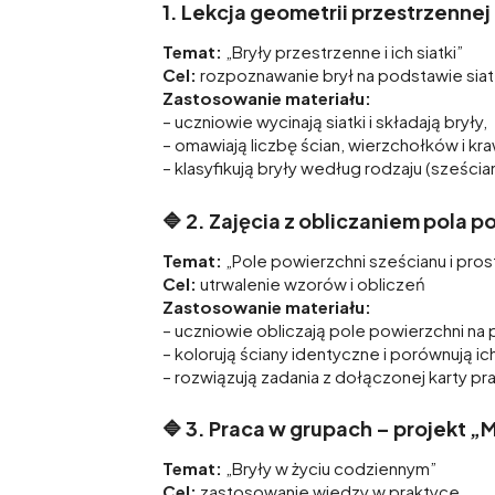
1. Lekcja geometrii przestrzennej 
Temat:
„Bryły przestrzenne i ich siatki”
Cel:
rozpoznawanie brył na podstawie siat
Zastosowanie materiału:
– uczniowie wycinają siatki i składają bryły,
– omawiają liczbę ścian, wierzchołków i kr
– klasyfikują bryły według rodzaju (sześcian
🔷
2. Zajęcia z obliczaniem pola p
Temat:
„Pole powierzchni sześcianu i pro
Cel:
utrwalenie wzorów i obliczeń
Zastosowanie materiału:
– uczniowie obliczają pole powierzchni na 
– kolorują ściany identyczne i porównują ic
– rozwiązują zadania z dołączonej karty pr
🔷
3. Praca w grupach – projekt 
Temat:
„Bryły w życiu codziennym”
Cel:
zastosowanie wiedzy w praktyce