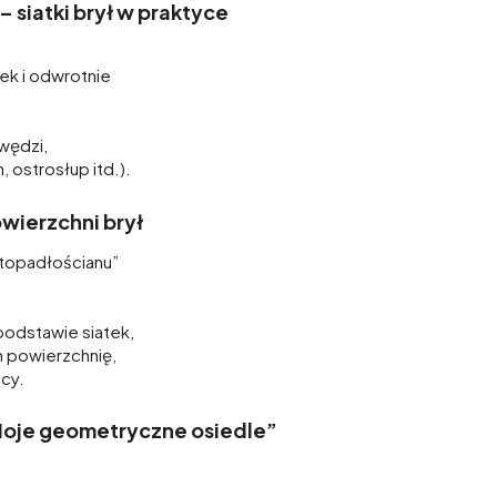
– siatki brył w praktyce
ek i odwrotnie
awędzi,
, ostrosłup itd.).
owierzchni brył
stopadłościanu”
podstawie siatek,
h powierzchnię,
acy.
„Moje geometryczne osiedle”