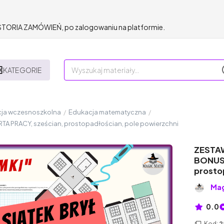
HISTORIA ZAMÓWIEŃ, po zalogowaniu na platformie.
KATEGORIE
ja wczesnoszkolna
/
Edukacja matematyczna
/
RTA PRACY, sześcian, prostopadłościan, pole powierzchni
ZESTAW
BONUS:
prosto
Ma
0.0
Kod:
2