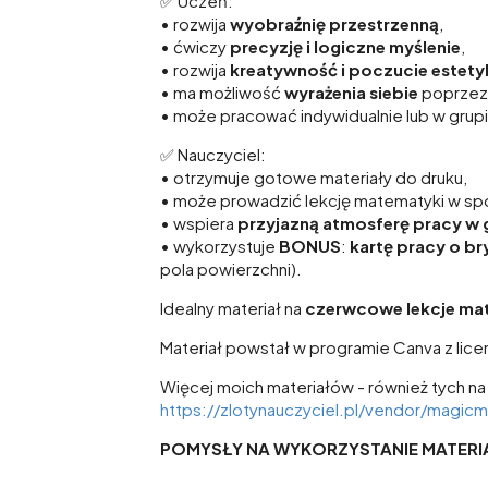
✅ Uczeń:
• rozwija
wyobraźnię przestrzenną
,
• ćwiczy
precyzję i logiczne myślenie
,
• rozwija
kreatywność i poczucie estety
• ma możliwość
wyrażenia siebie
poprzez 
• może pracować indywidualnie lub w grup
✅ Nauczyciel:
• otrzymuje gotowe materiały do druku,
• może prowadzić lekcję matematyki w spo
• wspiera
przyjazną atmosferę pracy w 
• wykorzystuje
BONUS
:
kartę pracy o br
pola powierzchni).
Idealny materiał na
czerwcowe lekcje mat
Materiał powstał w programie Canva z licen
Więcej moich materiałów - również tych na k
https://zlotynauczyciel.pl/vendor/magicm
POMYSŁY NA WYKORZYSTANIE MATERI