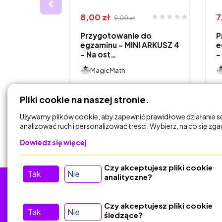
8,00 zł
7
9,00 zł
tyki –
Przygotowanie do
P
się i ucz!”
egzaminu - MINI ARKUSZ 4
e
- Na ost…
-
MagicMath
DODAJ DO
Pliki cookie na naszej stronie.
KOSZYKA
Używamy plików cookie, aby zapewnić prawidłowe działanie s
analizować ruch i personalizować treści. Wybierz, na co się zg
Dowiedz się więcej
Czy akceptujesz pliki cookie
Tak
Nie
analityczne?
Tu nas znajdziesz
D
Czy akceptujesz pliki cookie
Tak
Nie
śledzące?
Kontakt