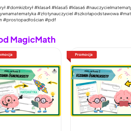
ył #domkizbrył #klasa4 #klasa5 #klasa6 #nauczycielmatematy
atywnamatematyka #złotynauczyciel #szkołapodstawowa #ma
an #prostopadłościan #pdf
 od MagicMath
omocja
Promocja