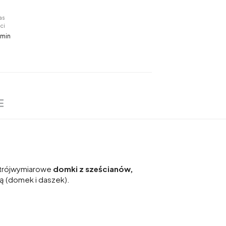
as
ci
 min
E
ch trójwymiarowe
domki z sześcianów,
bą (domek i daszek).