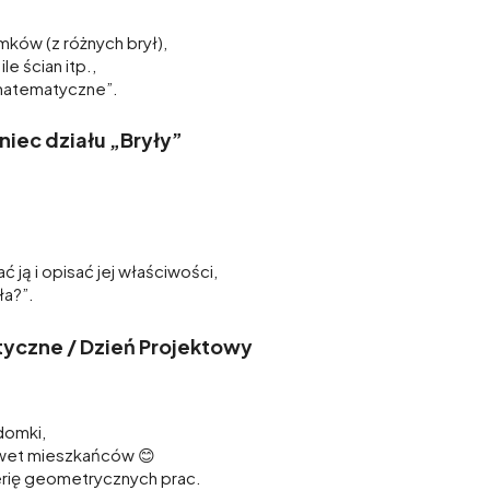
ków (z różnych brył),
ile ścian itp.,
 matematyczne”.
iec działu „Bryły”
 ją i opisać jej właściwości,
ła?”.
yczne / Dzień Projektowy
domki,
awet mieszkańców 😊
lerię geometrycznych prac.