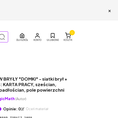
×
0
DLA SZKÓŁ
ULUBIONE
KOSZYK
 BRYŁY "DOMKI" - siatki brył +
 KARTA PRACY, sześcian,
padłościan, pole powierzchni
gicMath
(Autor)
Opinie: 0
Oceń materiał
859P_Z1RYC7-2859