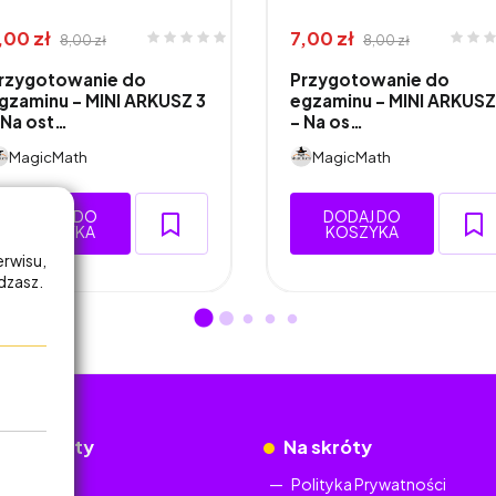
,00 zł
7,00 zł
8,00 zł
8,00 zł
rzygotowanie do
Przygotowanie do
gzaminu - MINI ARKUSZ 3
egzaminu - MINI ARKUSZ 
 Na ost…
- Na os…
MagicMath
MagicMath
DODAJ DO
DODAJ DO
KOSZYKA
KOSZYKA
erwisu,
adzasz.
okumenty
Na skróty
Regulamin
Polityka Prywatności