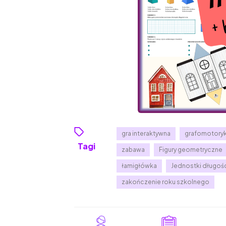
gra interaktywna
grafomotory
Tagi
zabawa
Figury geometryczne
łamigłówka
Jednostki długoś
zakończenie roku szkolnego