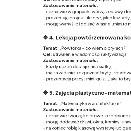
Zastosowanie materiału:
– uczniowie w grupach tworzą zestawy dom
– prezentują projekt: ile brył, jakie kształty, 
– mogą wymyślić i opisać własne „miasto
🔷
4. Lekcja powtórzeniowa na kon
Temat:
„Powtórka – co wiem o bryłach?”
Cel:
utrwalenie wiadomości i aktywizacja
Zastosowanie materiału:
– każdy uczeń dostaje inną siatkę,
– ma za zadanie: rozpoznać bryłę, zbudować
– prezentacja pracy i mini-quiz: „Jaka to bry
🔷
5. Zajęcia plastyczno-matemat
Temat:
„Matematyka w architekturze”
Zastosowanie materiału:
– uczniowie tworzą kolorowe, ozdobione 
– mogą dodawać drzwi, okna, kominy, a n
– na koniec robią klasową wystawę lub ga