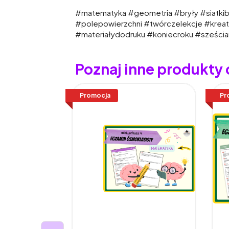
#matematyka #geometria #bryły #siatkibr
#polepowierzchni #twórczelekcje #kre
#materiałydodruku #koniecroku #sześci
Poznaj inne produkty
Promocja
Pr