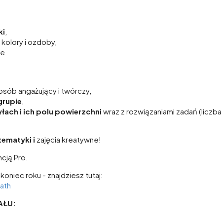
ki
,
kolory i ozdoby,
ie
sób angażujący i twórczy,
grupie
,
yłach i ich polu powierzchni
wraz z rozwiązaniami zadań (liczba
ematyki i
zajęcia kreatywne!
cją Pro.
oniec roku - znajdziesz tutaj:
ath
AŁU: