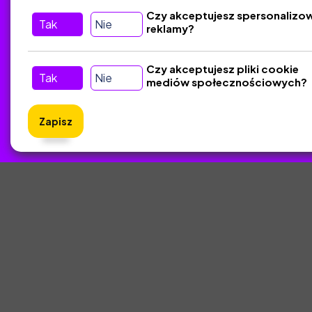
Czy akceptujesz spersonalizo
Tak
Nie
reklamy?
Tu nas znajdziesz
D
Kontakt
Czy akceptujesz pliki cookie
Tak
Nie
mediów społecznościowych?
Śledź nas w Social Media
Zapisz
ZlotyNa