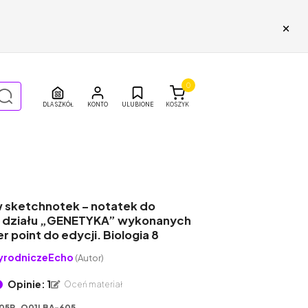
×
0
DLA SZKÓŁ
ULUBIONE
KOSZYK
 sketchnotek – notatek do
 działu „GENETYKA” wykonanych
 point do edycji. Biologia 8
yrodniczeEcho
(Autor)
Opinie: 1
Oceń materiał
05P_Q01LBA-605