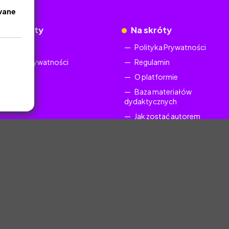
wane
okumenty
Na skróty
Regulamin
Polityka Prywatności
Polityka Prywatności
Regulamin
O platformie
Baza materiałów
dydaktycznych
Jak zostać autorem
FAQ
uczyciel.pl © 2025, Wszelkie prawa zastrzeżone. Materiały chronione Prawem Au