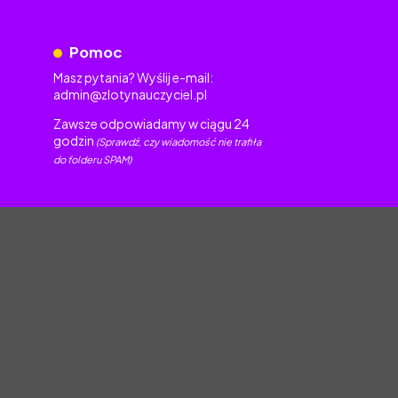
Pomoc
Masz pytania? Wyślij e-mail:
admin@zlotynauczyciel.pl
Zawsze odpowiadamy w ciągu 24
godzin
(Sprawdź, czy wiadomość nie trafiła
do folderu SPAM)
torskim.