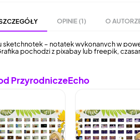
OPINIE (1)
O AUTORZ
SZCZEGÓŁY
sketchnotek – notatek wykonanych w power 
Grafika pochodzi z pixabay lub freepik, cza
 od PrzyrodniczeEcho