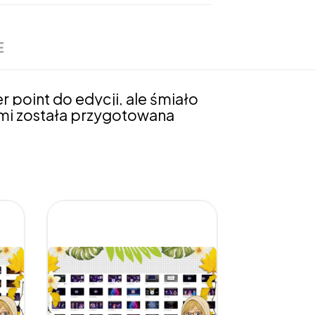
E
point do edycji, ale śmiało
sami została przygotowana