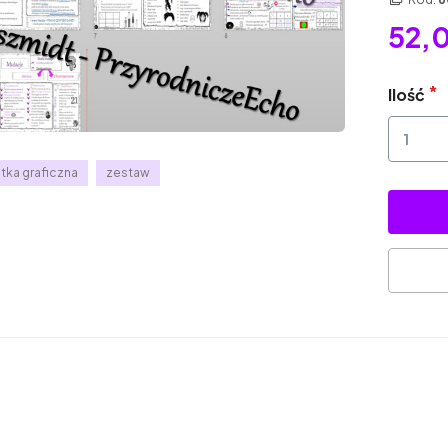
52,0
Ilość
tka graficzna
zestaw