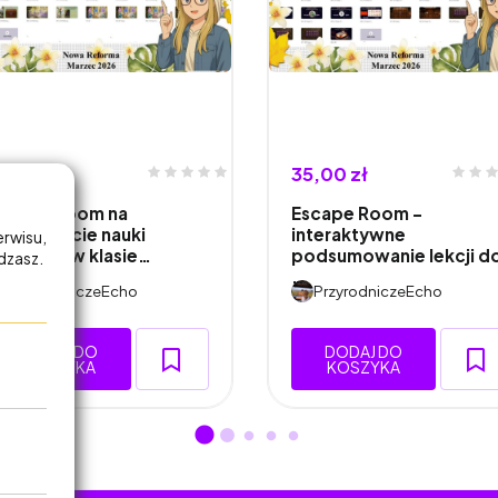
5,00 zł
35,00 zł
scape Room na
Escape Room –
ozpoczęcie nauki
interaktywne
erwisu,
rzyrody w klasie…
podsumowanie lekcji d
adzasz.
…
PrzyrodniczeEcho
PrzyrodniczeEcho
DODAJ DO
DODAJ DO
KOSZYKA
KOSZYKA