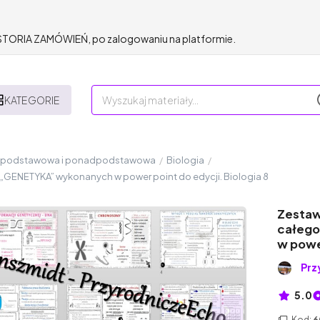
HISTORIA ZAMÓWIEŃ, po zalogowaniu na platformie.
KATEGORIE
a podstawowa i ponadpodstawowa
/
Biologia
/
 „GENETYKA” wykonanych w power point do edycji. Biologia 8
Zestaw
całego
w power
Prz
5.0
Kod:
6