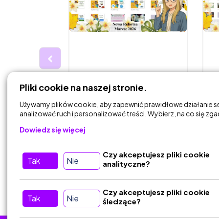
39,00 zł
3
Pliki cookie na naszej stronie.
przyrody
Zajęcia organizacyjne bez
E
znaję
nudy. Zasady
r
Używamy plików cookie, aby zapewnić prawidłowe działanie s
współpracy,…
p
analizować ruch i personalizować treści. Wybierz, na co się zg
Echo
PrzyrodniczeEcho
Dowiedz się więcej
Czy akceptujesz pliki cookie
DODAJ DO
Tak
Nie
KOSZYKA
analityczne?
Czy akceptujesz pliki cookie
Tak
Nie
śledzące?