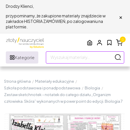
Drodzy Klienci,
×
przypominamy, że zakupione materiały znajdziecie w
zakładce HISTORIA ZAMÓWIEŃ, po zalogowaniu na
platformie.
0
Kategorie
Strona główna
/
Materiały edukacyjne
/
Szkoła podstawowa i ponadpodstawowa
/
Biologia
/
Zestaw sketchnotek – notatek do całego działu „Organizm
człowieka. Skóra” wykonanych w power point do edycji. Biologia 7