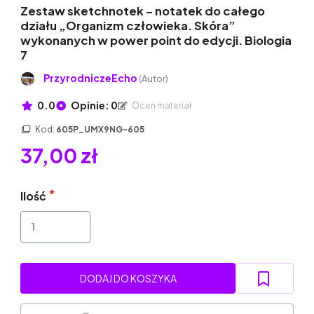
Zestaw sketchnotek – notatek do całego
działu „Organizm człowieka. Skóra”
wykonanych w power point do edycji. Biologia
7
PrzyrodniczeEcho
(Autor)
0.0
Opinie: 0
Oceń materiał
Kod:
605P_UMX9NG-605
37,00 zł
Ilość
DODAJ DO KOSZYKA