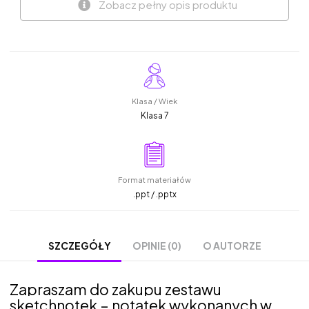
Zobacz pełny opis produktu
Klasa / Wiek
Klasa 7
Format materiałów
.ppt / .pptx
OPINIE (0)
O AUTORZE
SZCZEGÓŁY
Zapraszam do zakupu zestawu
sketchnotek – notatek wykonanych w