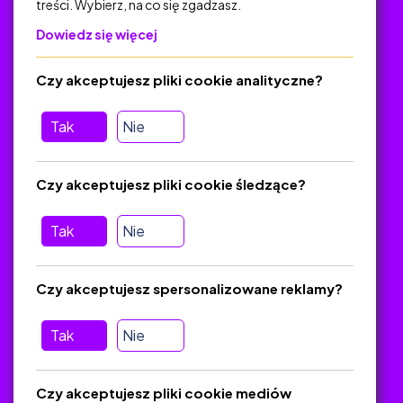
treści. Wybierz, na co się zgadzasz.
Na skróty
Dowiedz się więcej
Polityka Prywatności
Regulamin
Czy akceptujesz pliki cookie analityczne?
O platformie
Baza materiałów dydaktycznych
Tak
Nie
Jak zostać autorem
FAQ
Czy akceptujesz pliki cookie śledzące?
Tak
Nie
Pomoc
Masz pytania? Wyślij e-mail:
admin@zlotynauczyciel.pl
Czy akceptujesz spersonalizowane reklamy?
Zawsze odpowiadamy w ciągu 24 godzin
(Sprawdź, czy
wiadomość nie trafiła do folderu SPAM)
Tak
Nie
ZlotyNauczyciel.pl © 2025, Wszelkie prawa zastrzeżone.
Czy akceptujesz pliki cookie mediów
Materiały chronione Prawem Autorskim.