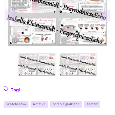
Tagi
sketchnotka
notatka
notatka graficzna
zestaw