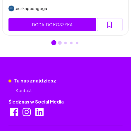
teczkapedagoga
DODAJ DO KOSZYKA
Tu nas znajdziesz
Kontakt
Śledź nas w Social Media