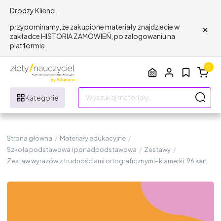
Drodzy Klienci,
×
przypominamy, że zakupione materiały znajdziecie w
zakładce HISTORIA ZAMÓWIEŃ, po zalogowaniu na
platformie.
0
Kategorie
Strona główna
/
Materiały edukacyjne
/
Szkoła podstawowa i ponadpodstawowa
/
Zestawy
/
Zestaw wyrazów z trudnościami ortograficznymi- klamerki. 96 kart.