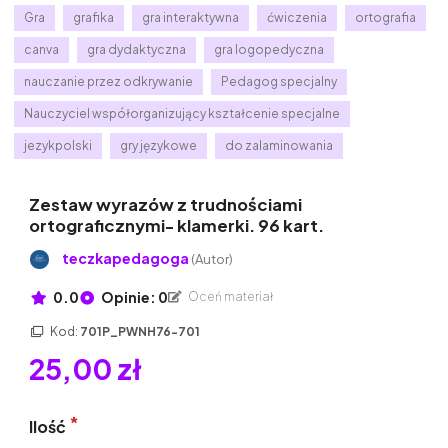
Gra
grafika
gra interaktywna
ćwiczenia
ortografia
canva
gra dydaktyczna
gra logopedyczna
nauczanie przez odkrywanie
Pedagog specjalny
Nauczyciel współorganizujący kształcenie specjalne
jezykpolski
gry językowe
do zalaminowania
Zestaw wyrazów z trudnościami
ortograficznymi- klamerki. 96 kart.
teczkapedagoga
(Autor)
0.0
Opinie: 0
Oceń materiał
Kod:
701P_PWNH76-701
25,00 zł
Ilość