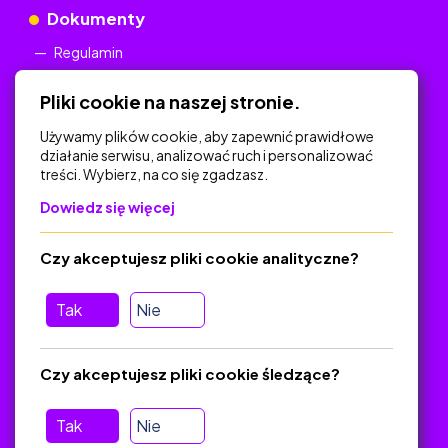
Dokumenty
Regulamin
Polityka Prywatności
Pliki cookie na naszej stronie.
Używamy plików cookie, aby zapewnić prawidłowe
działanie serwisu, analizować ruch i personalizować
treści. Wybierz, na co się zgadzasz.
Na skróty
Dowiedz się więcej
Polityka Prywatności
Regulamin
Czy akceptujesz pliki cookie analityczne?
O platformie
Baza materiałów dydaktycznych
Tak
Nie
Jak zostać autorem
FAQ
Czy akceptujesz pliki cookie śledzące?
Tak
Nie