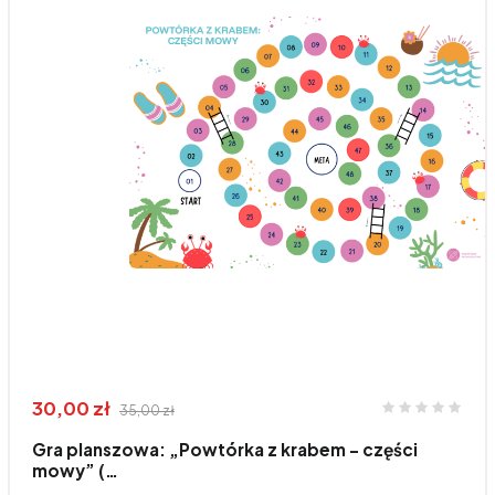
30,00 zł
35,00 zł
Gra planszowa: „Powtórka z krabem – części
mowy” (…