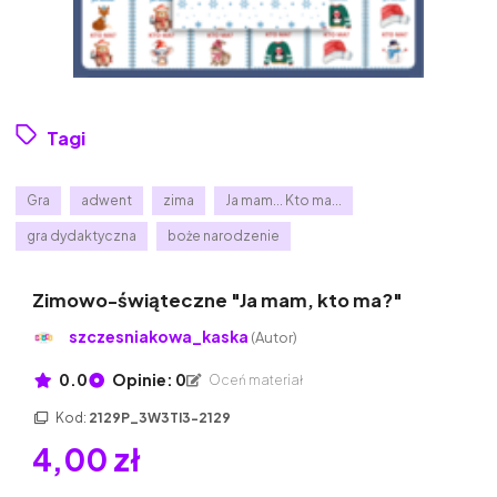
Tagi
Gra
adwent
zima
Ja mam... Kto ma...
gra dydaktyczna
boże narodzenie
Zimowo-świąteczne "Ja mam, kto ma?"
szczesniakowa_kaska
(Autor)
0.0
Opinie: 0
Oceń materiał
Kod:
2129P_3W3TI3-2129
4,00 zł