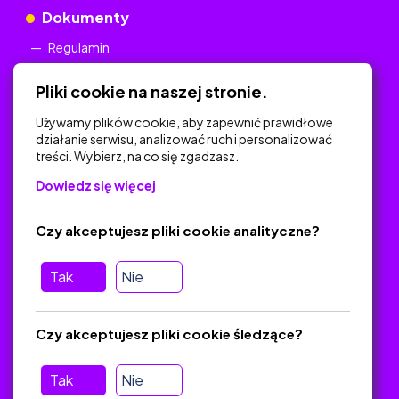
Dokumenty
Regulamin
Polityka Prywatności
Pliki cookie na naszej stronie.
Używamy plików cookie, aby zapewnić prawidłowe
działanie serwisu, analizować ruch i personalizować
treści. Wybierz, na co się zgadzasz.
Na skróty
Dowiedz się więcej
Polityka Prywatności
Regulamin
Czy akceptujesz pliki cookie analityczne?
O platformie
Baza materiałów dydaktycznych
Tak
Nie
Jak zostać autorem
FAQ
Czy akceptujesz pliki cookie śledzące?
Tak
Nie