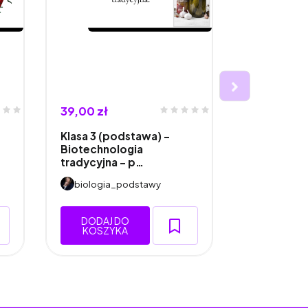
39,00 zł
45,00 zł
Klasa 3 (podstawa) -
Klasa 1 (ro
Biotechnologia
Oddychani
tradycyjna - p…
Odd…
biologia_podstawy
biologia
DODAJ DO
DODAJ 
KOSZYKA
KOSZY