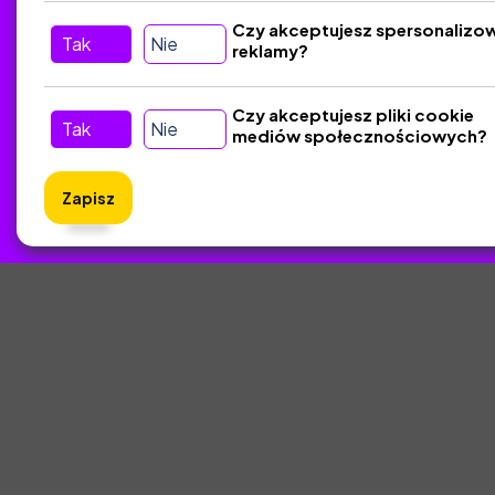
Czy akceptujesz spersonalizo
Tak
Nie
reklamy?
Tu nas znajdziesz
D
Kontakt
Czy akceptujesz pliki cookie
Tak
Nie
mediów społecznościowych?
Śledź nas w Social Media
Zapisz
ZlotyNa