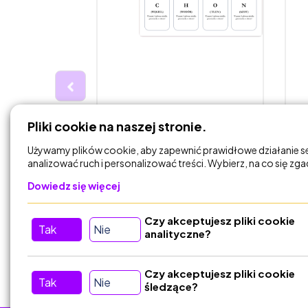
45,00 zł
4
Pliki cookie na naszej stronie.
awa) -
Fiszki - Chemizm życia-
K
płci.
pierwiastki i witaminy
B
Używamy plików cookie, aby zapewnić prawidłowe działanie s
n
analizować ruch i personalizować treści. Wybierz, na co się zg
stawy
biologia_podstawy
Dowiedz się więcej
Czy akceptujesz pliki cookie
DODAJ DO
Tak
Nie
KOSZYKA
analityczne?
Czy akceptujesz pliki cookie
Tak
Nie
śledzące?