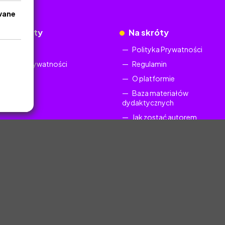
wane
okumenty
Na skróty
Regulamin
Polityka Prywatności
Polityka Prywatności
Regulamin
O platformie
Baza materiałów
dydaktycznych
Jak zostać autorem
FAQ
uczyciel.pl © 2025, Wszelkie prawa zastrzeżone. Materiały chronione Prawem Au