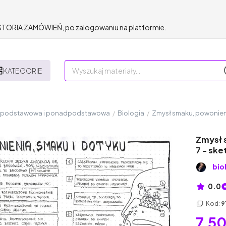
HISTORIA ZAMÓWIEŃ, po zalogowaniu na platformie.
KATEGORIE
a podstawowa i ponadpodstawowa
/
Biologia
/
Zmysł smaku, powonieni
Zmysł 
7 - sk
bio
0.0
Kod:
9
7,50