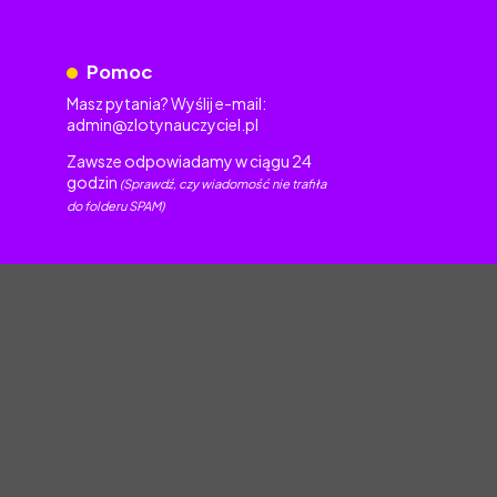
Pomoc
Masz pytania? Wyślij e-mail:
admin@zlotynauczyciel.pl
Zawsze odpowiadamy w ciągu 24
godzin
(Sprawdź, czy wiadomość nie trafiła
do folderu SPAM)
torskim.