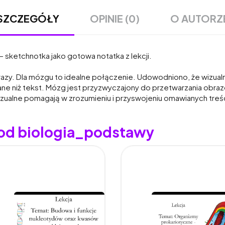
OPINIE (0)
O AUTORZ
SZCZEGÓŁY
– sketchnotka jako gotowa notatka z lekcji.
obrazy. Dla mózgu to idealne połączenie. Udowodniono, że wizu
wane niż tekst. Mózg jest przyzwyczajony do przetwarzania obr
izualne pomagają w zrozumieniu i przyswojeniu omawianych treś
 od biologia_podstawy