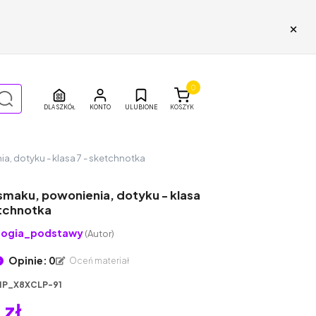
×
0
DLA SZKÓŁ
ULUBIONE
KOSZYK
a, dotyku - klasa 7 - sketchnotka
smaku, powonienia, dotyku - klasa
etchnotka
logia_podstawy
(Autor)
Opinie: 0
Oceń materiał
1P_X8XCLP-91
 zł