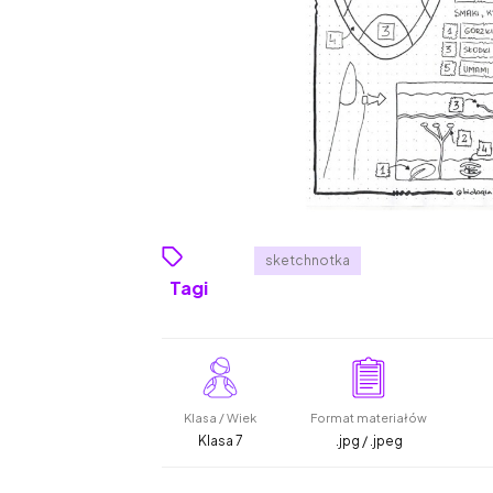
sketchnotka
Tagi
Klasa / Wiek
Format materiałów
Klasa 7
.jpg / .jpeg