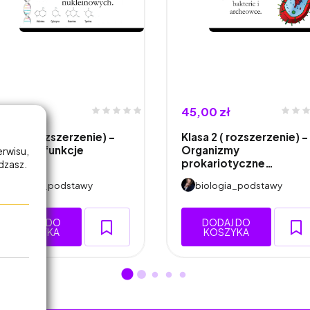
5,00 zł
45,00 zł
lasa 1 (rozszerzenie) -
Klasa 2 ( rozszerzenie) -
udowa i funkcje
Organizmy
erwisu,
ukleoty…
prokariotyczne…
adzasz.
biologia_podstawy
biologia_podstawy
DODAJ DO
DODAJ DO
KOSZYKA
KOSZYKA