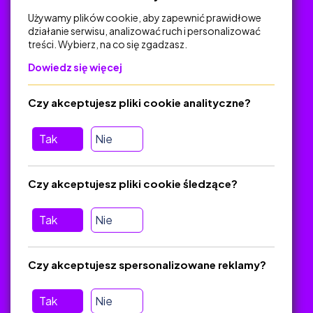
Używamy plików cookie, aby zapewnić prawidłowe
działanie serwisu, analizować ruch i personalizować
treści. Wybierz, na co się zgadzasz.
Na skróty
Dowiedz się więcej
Polityka Prywatności
Regulamin
Czy akceptujesz pliki cookie analityczne?
O platformie
Baza materiałów dydaktycznych
Tak
Nie
Jak zostać autorem
FAQ
Czy akceptujesz pliki cookie śledzące?
Tak
Nie
Pomoc
Masz pytania? Wyślij e-mail:
admin@zlotynauczyciel.pl
Czy akceptujesz spersonalizowane reklamy?
Zawsze odpowiadamy w ciągu 24 godzin
(Sprawdź, czy
wiadomość nie trafiła do folderu SPAM)
Tak
Nie