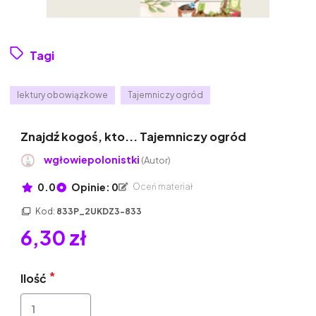
Tagi
lektury obowiązkowe
Tajemniczy ogród
Znajdź kogoś, kto... Tajemniczy ogród
wgłowiepolonistki
(Autor)
0.0
Opinie: 0
Oceń materiał
Kod:
833P_2UKDZ3-833
6,30 zł
Ilość