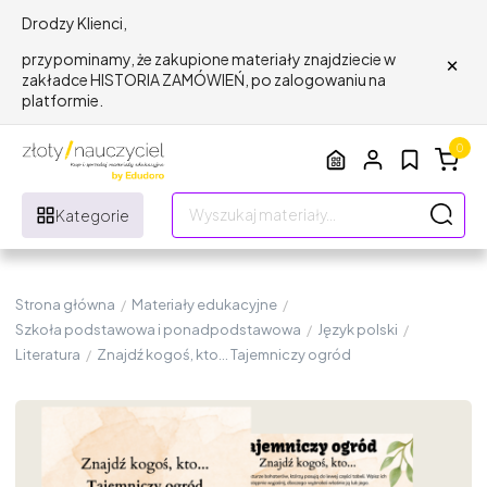
Drodzy Klienci,
×
przypominamy, że zakupione materiały znajdziecie w
zakładce HISTORIA ZAMÓWIEŃ, po zalogowaniu na
platformie.
0
Kategorie
Strona główna
/
Materiały edukacyjne
/
Szkoła podstawowa i ponadpodstawowa
/
Język polski
/
Literatura
/
Znajdź kogoś, kto... Tajemniczy ogród