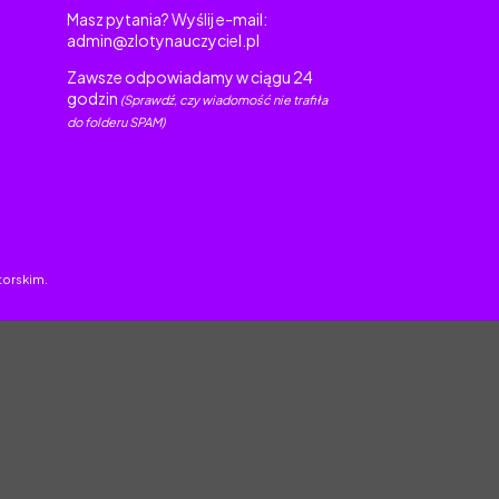
Masz pytania? Wyślij e-mail:
admin@zlotynauczyciel.pl
Zawsze odpowiadamy w ciągu 24
godzin
(Sprawdź, czy wiadomość nie trafiła
do folderu SPAM)
torskim.