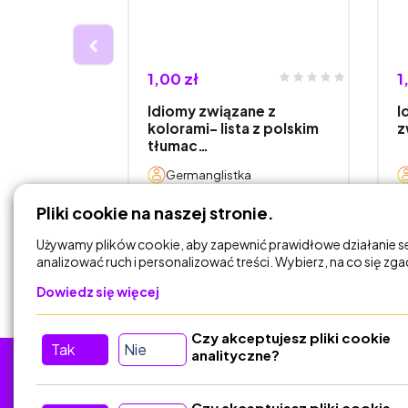
1,00 zł
1
yjne z
Idiomy związane z
I
Z- egzamin
kolorami- lista z polskim
z
tłumac…
a
Germanglistka
Pliki cookie na naszej stronie.
DODAJ DO
KOSZYKA
Używamy plików cookie, aby zapewnić prawidłowe działanie s
analizować ruch i personalizować treści. Wybierz, na co się zg
Dowiedz się więcej
Czy akceptujesz pliki cookie
Tak
Nie
analityczne?
Tu nas znajdziesz
D
Czy akceptujesz pliki cookie