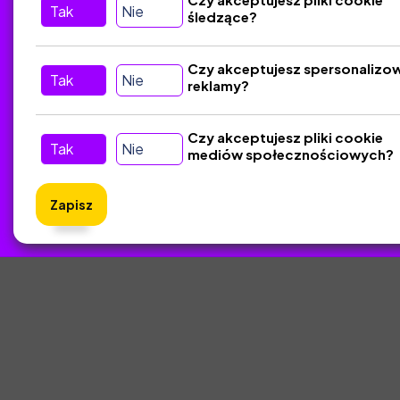
Tak
Nie
śledzące?
Kontakt
Śledź nas w Social Media
Czy akceptujesz spersonalizo
Tak
Nie
reklamy?
Czy akceptujesz pliki cookie
Tak
Nie
mediów społecznościowych?
Zapisz
ZlotyNa