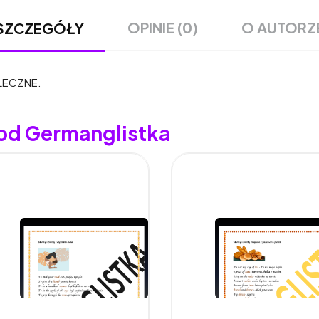
OPINIE (0)
O AUTORZ
SZCZEGÓŁY
OŁECZNE.
 od Germanglistka