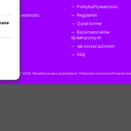
Regulamin
Polityka Prywatności
Polityka Prywatności
Regulamin
wane
O platformie
Baza materiałów
dydaktycznych
Jak zostać autorem
FAQ
uczyciel.pl © 2025, Wszelkie prawa zastrzeżone. Materiały chronione Prawem Au