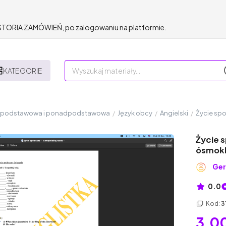
HISTORIA ZAMÓWIEŃ, po zalogowaniu na platformie.
KATEGORIE
a podstawowa i ponadpodstawowa
/
Język obcy
/
Angielski
/
Życie spo
Życie 
ósmokla
Ger
0.0
Kod:
3
3,00