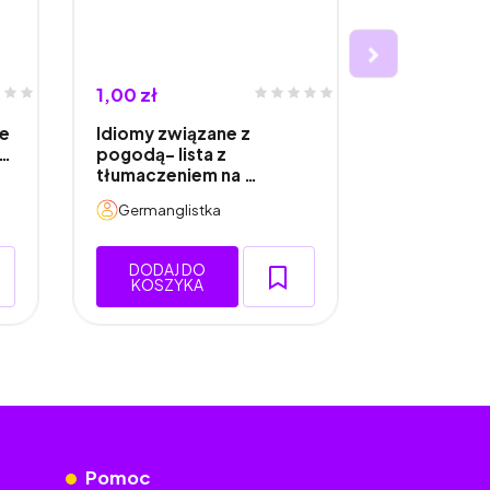
1,00 zł
1,00 zł
ne
Idiomy związane z
Idiomy i z
s…
pogodą- lista z
z owocami
tłumaczeniem na …
Germanglistka
Germangli
DODAJ DO
DODAJ 
KOSZYKA
KOSZY
Pomoc