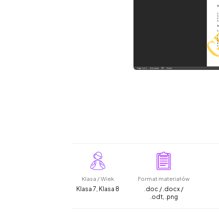
Klasa / Wiek
Format materiałów
Klasa 7, Klasa 8
.doc / .docx /
.odt, .png