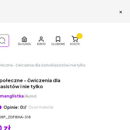
×
0
DLA SZKÓŁ
ULUBIONE
KOSZYK
łeczne - ćwiczenia dla ósmoklasistów i nie tylko
społeczne - ćwiczenia dla
sistów i nie tylko
manglistka
(Autor)
Opinie: 0
Oceń materiał
18P_ZDFBHA-318
 zł