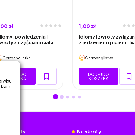
,00 zł
1,00 zł
diomy, powiedzenia i
Idiomy i zwroty związa
wroty z częściami ciała
z jedzeniem i piciem- li
Germanglistka
Germanglistka
DODAJ DO
DODAJ DO
KOSZYKA
KOSZYKA
erwisu,
adzasz.
okumenty
Na skróty