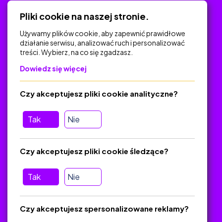
Polityka Prywatności
Pliki cookie na naszej stronie.
Używamy plików cookie, aby zapewnić prawidłowe
działanie serwisu, analizować ruch i personalizować
treści. Wybierz, na co się zgadzasz.
Na skróty
Dowiedz się więcej
Polityka Prywatności
Regulamin
Czy akceptujesz pliki cookie analityczne?
O platformie
Baza materiałów dydaktycznych
Tak
Nie
Jak zostać autorem
FAQ
Czy akceptujesz pliki cookie śledzące?
Tak
Nie
Pomoc
Masz pytania? Wyślij e-mail:
admin@zlotynauczyciel.pl
Czy akceptujesz spersonalizowane reklamy?
Zawsze odpowiadamy w ciągu 24 godzin
(Sprawdź, czy