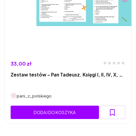
33,00 zł
Zestaw testów - Pan Tadeusz. Księgi I, II, IV, X, …
pani_z_polskiego
DODAJ DO KOSZYKA