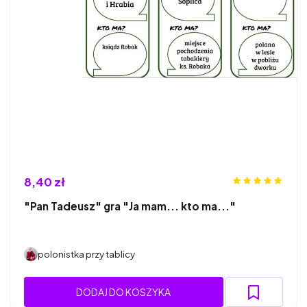
8,40 zł
"Pan Tadeusz" gra "Ja mam... kto ma..."
polonistka przy tablicy
DODAJ DO KOSZYKA