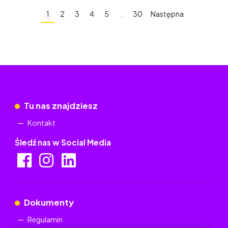
1
2
3
4
5
…
30
Następna
Tu nas znajdziesz
Kontakt
Śledź nas w Social Media
Dokumenty
Regulamin