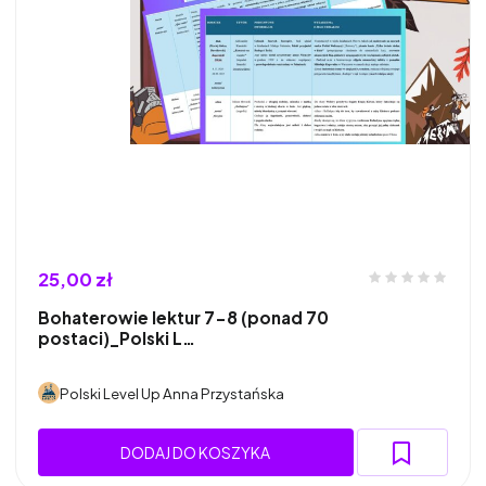
25,00 zł
Bohaterowie lektur 7-8 (ponad 70
postaci)_Polski L…
Polski Level Up Anna Przystańska
DODAJ DO KOSZYKA