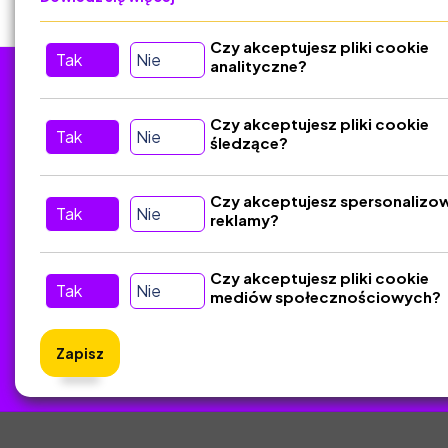
Czy akceptujesz pliki cookie
Tak
Nie
analityczne?
Tu nas znajdziesz
D
Czy akceptujesz pliki cookie
Tak
Nie
śledzące?
Kontakt
Śledź nas w Social Media
Czy akceptujesz spersonalizo
Tak
Nie
reklamy?
Czy akceptujesz pliki cookie
Tak
Nie
mediów społecznościowych?
Zapisz
ZlotyNa