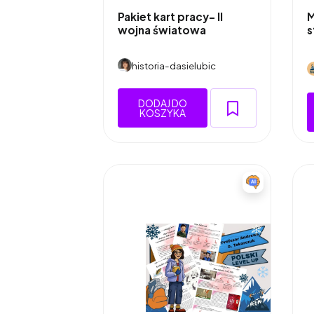
Pakiet kart pracy- II
M
wojna światowa
s
historia-dasielubic
DODAJ DO
KOSZYKA