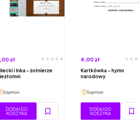
,00 zł
4,00 zł
ilecki i Inka - żołnierze
Kartkówka - hymn
iezłomni
narodowy
Szymon
Szymon
DODAJ DO
DODAJ DO
KOSZYKA
KOSZYKA