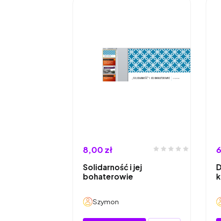
8,00 zł
6
Solidarność i jej
D
bohaterowie
k
Szymon