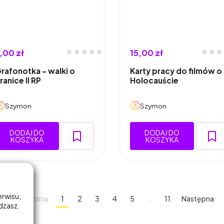
,00 zł
15,00 zł
rafonotka - walki o
Karty pracy do filmów o
ranice II RP
Holocauście
Szymon
Szymon
DODAJ DO
DODAJ DO
KOSZYKA
KOSZYKA
erwisu,
Poprzednia
1
2
3
4
5
…
11
Następna
adzasz.