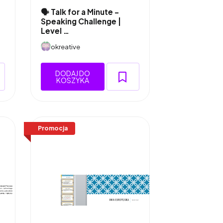
🗣️ Talk for a Minute –
Speaking Challenge |
Level …
okreative
DODAJ DO
KOSZYKA
Promocja