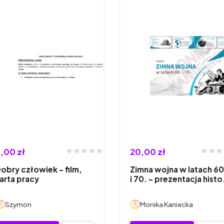
,00 zł
20,00 zł
obry człowiek - film,
Zimna wojna w latach 60
arta pracy
i 70. - prezentacja hist
Szymon
Monika Kaniecka