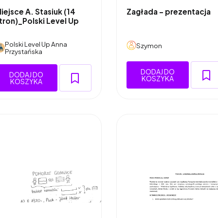
iejsce A. Stasiuk (14
Zagłada - prezentacja
tron)_Polski Level Up
Polski Level Up Anna
Szymon
Przystańska
DODAJ DO
DODAJ DO
KOSZYKA
KOSZYKA