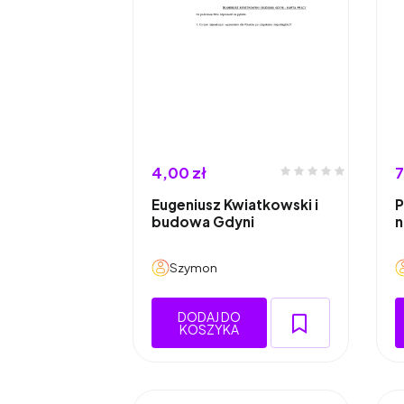
4,00 zł
7
Eugeniusz Kwiatkowski i
P
budowa Gdyni
n
Szymon
DODAJ DO
KOSZYKA