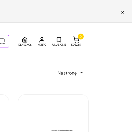
×
0
DLA SZKÓŁ
ULUBIONE
KOSZYK
Na stronę