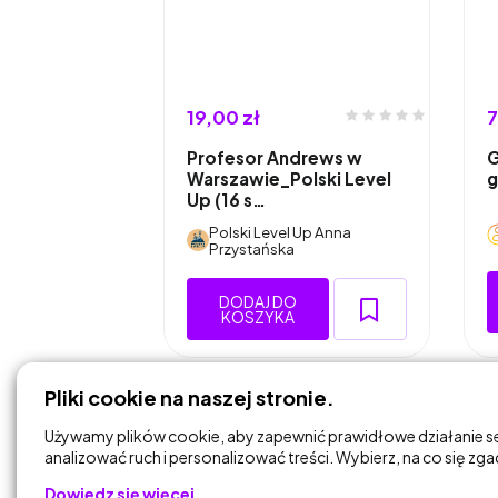
19,00 zł
7
Profesor Andrews w
G
Warszawie_Polski Level
g
Up (16 s…
Polski Level Up Anna
Przystańska
DODAJ DO
KOSZYKA
Pliki cookie na naszej stronie.
Używamy plików cookie, aby zapewnić prawidłowe działanie s
analizować ruch i personalizować treści. Wybierz, na co się zg
Dowiedz się więcej