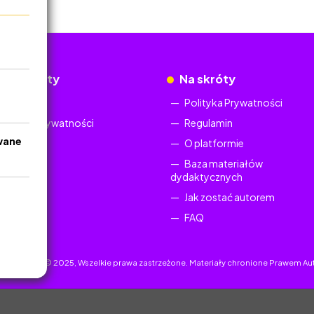
okumenty
Na skróty
Regulamin
Polityka Prywatności
Polityka Prywatności
Regulamin
wane
O platformie
Baza materiałów
dydaktycznych
Jak zostać autorem
FAQ
uczyciel.pl © 2025, Wszelkie prawa zastrzeżone. Materiały chronione Prawem Au