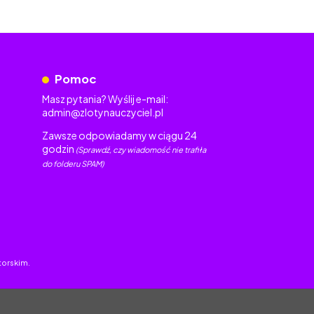
Pomoc
Masz pytania? Wyślij e-mail:
admin@zlotynauczyciel.pl
Zawsze odpowiadamy w ciągu 24
godzin
(Sprawdź, czy wiadomość nie trafiła
do folderu SPAM)
torskim.