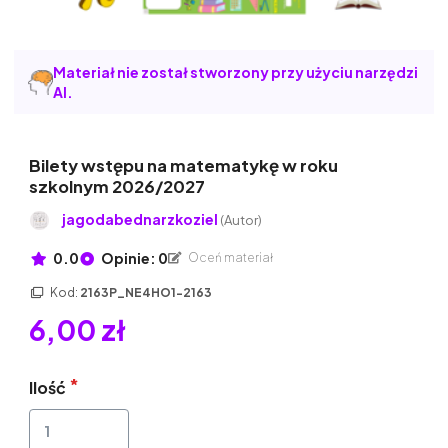
Materiał nie został stworzony przy użyciu narzędzi
AI.
Bilety wstępu na matematykę w roku
szkolnym 2026/2027
jagodabednarzkoziel
(Autor)
0.0
Opinie: 0
Oceń materiał
Kod:
2163P_NE4HO1-2163
6,00 zł
Ilość