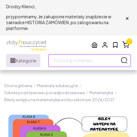
Drodzy Klienci,
×
przypominamy, że zakupione materiały znajdziecie w
zakładce HISTORIA ZAMÓWIEŃ, po zalogowaniu na
platformie.
0
Kategorie
Strona główna
/
Materiały edukacyjne
/
Szkoła podstawowa i ponadpodstawowa
/
Matematyka
/
Bilety wstępu na matematykę w roku szkolnym 2026/2027