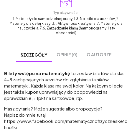
Typ aktywności
1. Materiały do samodzielnej pracy, 1.3. Notatki dla uczniów, 2.
Materiały dla całej klasy, 3.1. Aktywność kreatywna, 7. Materiały dla
nauczyciela, 7.6. Zarządzanie klasą (harmonogramy, listy
obecności)
OPINIE (0)
O AUTORZE
SZCZEGÓŁY
Bilety wstępu na matematykę
to zestaw biletów dla klas
4-8 zachęcających uczniów do zgłębiania tajników
matematyki. Każda klasa ma swój kolor. Na każdym bilecie
jest także kupon uprawniający do podpowiedzi na
sprawdzianie, +1pkt na kartkówce, itp.
Masz pytania? Może sugestie albo propozycje?
Napisz do mnie tutaj
https://www.facebook.com/matematycznofizycznesketc
hnotki