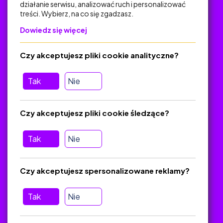
działanie serwisu, analizować ruch i personalizować
treści. Wybierz, na co się zgadzasz.
Na skróty
Dowiedz się więcej
Polityka Prywatności
Regulamin
Czy akceptujesz pliki cookie analityczne?
O platformie
Baza materiałów dydaktycznych
Tak
Nie
Jak zostać autorem
FAQ
Czy akceptujesz pliki cookie śledzące?
Tak
Nie
Pomoc
Masz pytania? Wyślij e-mail:
admin@zlotynauczyciel.pl
Czy akceptujesz spersonalizowane reklamy?
Zawsze odpowiadamy w ciągu 24 godzin
(Sprawdź, czy
wiadomość nie trafiła do folderu SPAM)
Tak
Nie
ZlotyNauczyciel.pl © 2025, Wszelkie prawa zastrzeżone.