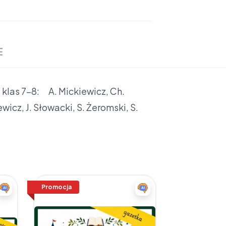
E
z klas 7-8: A. Mickiewicz, Ch.
ewicz, J. Słowacki, S. Żeromski, S.
Promocja
Promocja