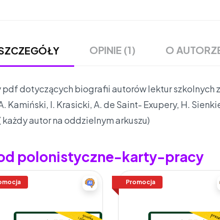
OPINIE (1)
O AUTORZ
SZCZEGÓŁY
 pdf dotyczących biografii autorów lektur szkolnych 
. Kamiński, I. Krasicki, A. de Saint- Exupery, H. Sienki
( każdy autor na oddzielnym arkuszu)
 od polonistyczne-karty-pracy
omocja
Promocja