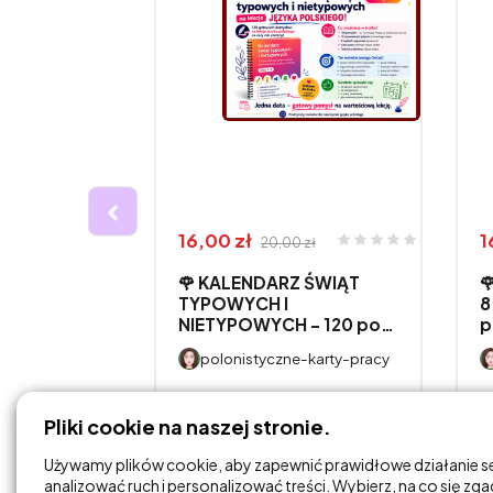
16,00 zł
1
20,00 zł
🌹 KALENDARZ ŚWIĄT

WANIA
TYPOWYCH I
8
NIETYPOWYCH – 120 po…
p
CH W
polonistyczne-karty-pracy
-karty-pracy
DODAJ DO
Pliki cookie na naszej stronie.
KOSZYKA
Używamy plików cookie, aby zapewnić prawidłowe działanie s
analizować ruch i personalizować treści. Wybierz, na co się zg