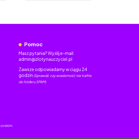
Pomoc
Masz pytania? Wyślij e-mail:
admin@zlotynauczyciel.pl
Zawsze odpowiadamy w ciągu 24
godzin
(Sprawdź, czy wiadomość nie trafiła
do folderu SPAM)
torskim.