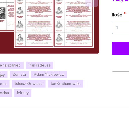
Ilość
e na szaniec
Pan Tadeusz
ążę
Zemsta
Adam Mickiewicz
oeci
Juliusz Słowacki
Jan Kochanowski
modna
lektury