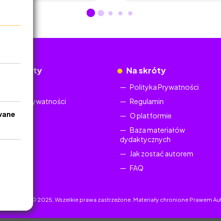
okumenty
Na skróty
Regulamin
Polityka Prywatności
Polityka Prywatności
Regulamin
wane
O platformie
Baza materiałów
dydaktycznych
Jak zostać autorem
FAQ
uczyciel.pl © 2025, Wszelkie prawa zastrzeżone. Materiały chronione Prawem Au