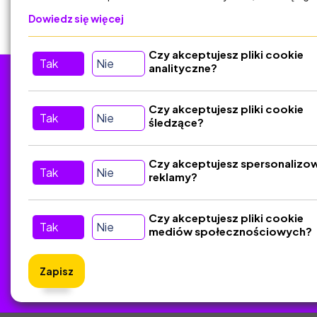
Dowiedz się więcej
Czy akceptujesz pliki cookie
Tak
Nie
analityczne?
Tu nas znajdziesz
D
Czy akceptujesz pliki cookie
Tak
Nie
śledzące?
Kontakt
Śledź nas w Social Media
Czy akceptujesz spersonalizo
Tak
Nie
reklamy?
Czy akceptujesz pliki cookie
Tak
Nie
mediów społecznościowych?
Zapisz
ZlotyNa