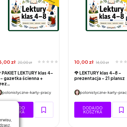
6,00 zł
10,00 zł
20,00 zł
14,00 zł
 PAKIET LEKTURY klas 4–
🌹 LEKTURY klas 4–8 -
 – gazetka ścienna +
prezentacja - 21 plansz
rez…
polonistyczne-karty-pracy
polonistyczne-karty-prac
DODAJ DO
DODAJ DO
KOSZYKA
KOSZYKA
erwisu,
adzasz.