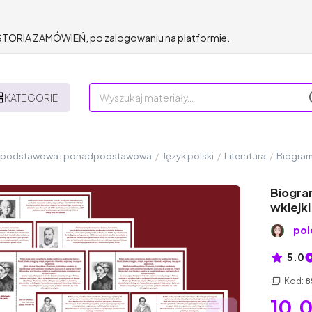
HISTORIA ZAMÓWIEŃ, po zalogowaniu na platformie.
KATEGORIE
a podstawowa i ponadpodstawowa
/
Język polski
/
Literatura
/
Biogramy
Biogram
wklejki
pol
5.0
Kod:
8
10,0