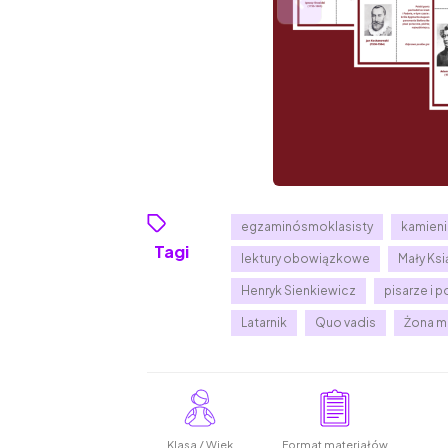
egzaminósmoklasisty
kamieni
Tagi
lektury obowiązkowe
Mały Ksi
Henryk Sienkiewicz
pisarze i p
Latarnik
Quo vadis
Żona 
Klasa / Wiek
Format materiałów