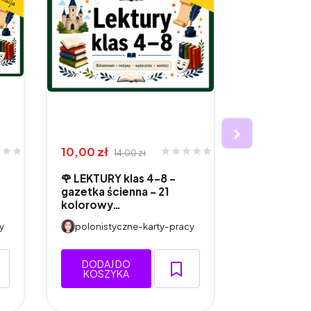
10,00 zł
26,00 zł
14,00 zł
3
🌹 LEKTURY klas 4–8 –
🌹 LEKTUR
gazetka ścienna - 21
- projekt 
kolorowy…
kla…
y
polonistyczne-karty-pracy
polonisty
DODAJ DO
DODAJ 
KOSZYKA
KOSZY