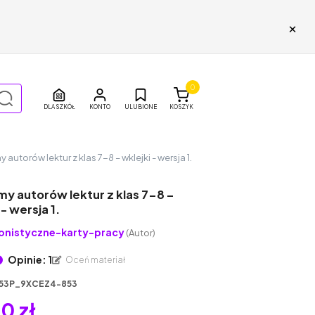
×
0
DLA SZKÓŁ
ULUBIONE
KOSZYK
 autorów lektur z klas 7-8 – wklejki - wersja 1.
y autorów lektur z klas 7-8 –
 - wersja 1.
onistyczne-karty-pracy
(Autor)
Opinie: 1
Oceń materiał
53P_9XCEZ4-853
0 zł