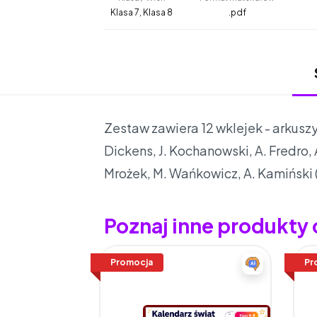
Klasa 7, Klasa 8
.pdf
Zestaw zawiera 12 wklejek - arkuszy
Dickens, J. Kochanowski, A. Fredro, A
Mrożek, M. Wańkowicz, A. Kamiński 
Poznaj inne produkty
Promocja
Pr