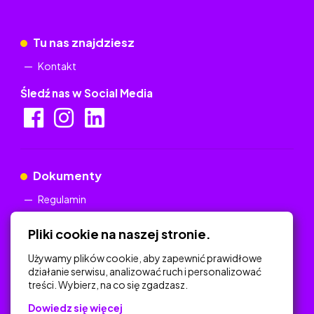
Tu nas znajdziesz
Kontakt
Śledź nas w Social Media
Dokumenty
Regulamin
Polityka Prywatności
Pliki cookie na naszej stronie.
Używamy plików cookie, aby zapewnić prawidłowe
działanie serwisu, analizować ruch i personalizować
treści. Wybierz, na co się zgadzasz.
Na skróty
Dowiedz się więcej
Polityka Prywatności