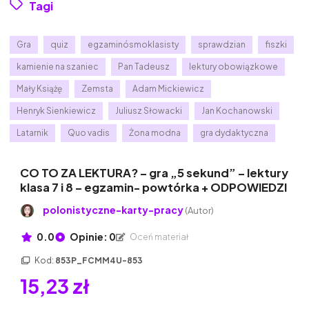
Tagi
Gra
quiz
egzaminósmoklasisty
sprawdzian
fiszki
kamienie na szaniec
Pan Tadeusz
lektury obowiązkowe
Mały Książę
Zemsta
Adam Mickiewicz
Henryk Sienkiewicz
Juliusz Słowacki
Jan Kochanowski
Latarnik
Quo vadis
Żona modna
gra dydaktyczna
CO TO ZA LEKTURA? – gra „5 sekund” – lektury
klasa 7 i 8 – egzamin- powtórka + ODPOWIEDZI
polonistyczne-karty-pracy
(Autor)
0.0
Opinie: 0
Oceń materiał
Kod:
853P_FCMM4U-853
15,23 zł