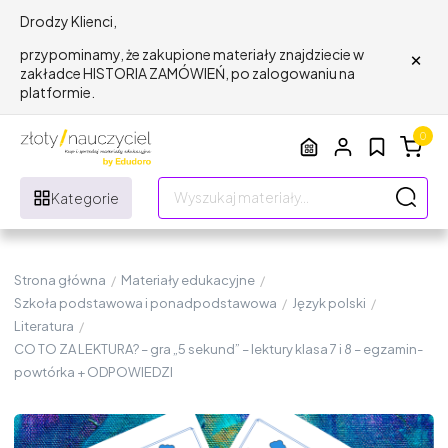
Drodzy Klienci,
×
przypominamy, że zakupione materiały znajdziecie w
zakładce HISTORIA ZAMÓWIEŃ, po zalogowaniu na
platformie.
0
Kategorie
Strona główna
/
Materiały edukacyjne
/
Szkoła podstawowa i ponadpodstawowa
/
Język polski
/
Literatura
/
CO TO ZA LEKTURA? – gra „5 sekund” – lektury klasa 7 i 8 – egzamin-
powtórka + ODPOWIEDZI