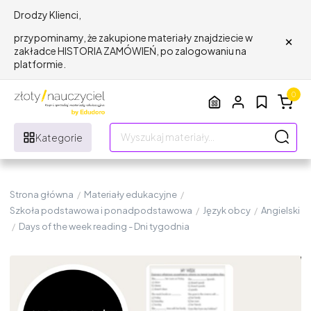
Drodzy Klienci,
×
przypominamy, że zakupione materiały znajdziecie w
zakładce HISTORIA ZAMÓWIEŃ, po zalogowaniu na
platformie.
0
Kategorie
Strona główna
/
Materiały edukacyjne
/
Szkoła podstawowa i ponadpodstawowa
/
Język obcy
/
Angielski
/
Days of the week reading - Dni tygodnia