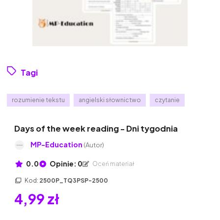
Tagi
rozumienie tekstu
angielski słownictwo
czytanie
Days of the week reading - Dni tygodnia
MP-Education
(Autor)
0.0
Opinie: 0
Oceń materiał
Kod:
2500P_TQ3PSP-2500
4,99 zł