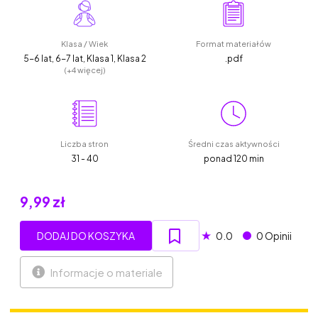
Klasa / Wiek
Format materiałów
5-6 lat, 6-7 lat, Klasa 1, Klasa 2
.pdf
(+4 więcej)
Liczba stron
Średni czas aktywności
31 - 40
ponad 120 min
9,99 zł
★
DODAJ DO KOSZYKA
0.0
0 Opinii
Informacje o materiale