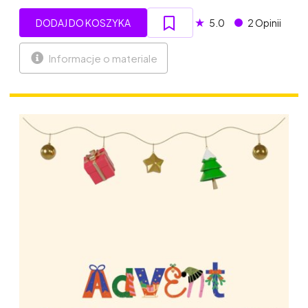
★
DODAJ DO KOSZYKA
5.0
2 Opinii
Informacje o materiale