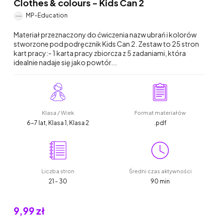
Clothes & colours - Kids Can 2
MP-Education
Materiał przeznaczony do ćwiczenia nazw ubrań i kolorów
stworzone pod podręcznik Kids Can 2. Zestaw to 25 stron
kart pracy:- 1 karta pracy zbiorcza z 5 zadaniami, która
idealnie nadaje się jako powtór...
Klasa / Wiek
Format materiałów
6-7 lat, Klasa 1, Klasa 2
.pdf
Liczba stron
Średni czas aktywności
21 - 30
90 min
9,99 zł