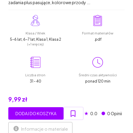
zadania plus pasujące, kolorowe przody ...
Klasa / Wiek
Format materiałów
5-6 lat, 6-7 lat, Klasa 1, Klasa 2
.pdf
(+1 więcej)
Liczba stron
Średni czas aktywności
31 - 40
ponad 120 min
9,99 zł
★
DODAJ DO KOSZYKA
0.0
0 Opinii
Informacje o materiale