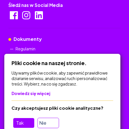
Śledź nas w Social Media
Dokumenty
Regulamin
Polityka Prywatności
Pliki cookie na naszej stronie.
Używamy plików cookie, aby zapewnić prawidłowe
działanie serwisu, analizować ruch i personalizować
treści. Wybierz, na co się zgadzasz.
Na skróty
Dowiedz się więcej
Polityka Prywatności
Regulamin
Czy akceptujesz pliki cookie analityczne?
O platformie
Baza materiałów dydaktycznych
Tak
Nie
Jak zostać autorem