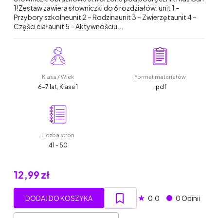
1!Zestaw zawiera słowniczki do 6 rozdziałów: unit 1 –
Przybory szkolneunit 2 – Rodzinaunit 3 – Zwierzętaunit 4 –
Części ciałaunit 5 – Aktywnościu...
Klasa / Wiek
Format materiałów
6-7 lat, Klasa 1
.pdf
Liczba stron
41 - 50
12,99 zł
★
DODAJ DO KOSZYKA
0.0
0 Opinii