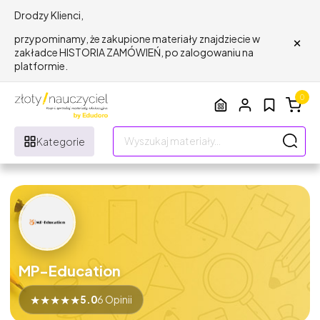
Drodzy Klienci,
×
przypominamy, że zakupione materiały znajdziecie w
zakładce HISTORIA ZAMÓWIEŃ, po zalogowaniu na
platformie.
0
Kategorie
MP-Education
★
★
★
★
★
5.0
6 Opinii