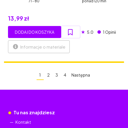
71 - 80
ponad 120 min
13,99 zł
★
DODAJ DO KOSZYKA
5.0
1 Opinii
Informacje o materiale
1
2
3
4
Następna
Tu nas znajdziesz
Kontakt