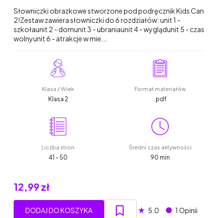
Słowniczki obrazkowe stworzone pod podręcznik Kids Can
2!Zestaw zawiera słowniczki do 6 rozdziałów: unit 1 -
szkołaunit 2 - domunit 3 - ubraniaunit 4 - wyglądunit 5 - czas
wolnyunit 6 - atrakcje w mie...
Klasa / Wiek
Format materiałów
Klasa 2
.pdf
Liczba stron
Średni czas aktywności
41 - 50
90 min
12,99 zł
★
DODAJ DO KOSZYKA
5.0
1 Opinii