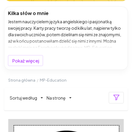
Kilka słów o mnie
Jestem nauczycielem języka angielskiego i pasjonatką
swojej pracy. Karty pracy tworzę od kilku lat, najpierw tylko
dla swoich uczniów, potem dzieliłam się nimi ze znajomymi,
aż w końcu postanowiłam dzielić się nimi z innymi. Można
znaleźć mnie na Facebooku pod nazwą: MP-Education.
Bardzo się cieszę że trafiłeś/aś na mój profil.
Pokaż więcej
Strona główna
/
MP-Education
Sortuj według
Na stronę