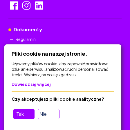
Dokumenty
Regulamin
Polityka Prywatności
Pliki cookie na naszej stronie.
Używamy plików cookie, aby zapewnić prawidłowe
działanie serwisu, analizować ruch i personalizować
treści. Wybierz, na co się zgadzasz.
Na skróty
Dowiedz się więcej
Polityka Prywatności
Regulamin
Czy akceptujesz pliki cookie analityczne?
O platformie
Baza materiałów dydaktycznych
Tak
Nie
Jak zostać autorem
FAQ