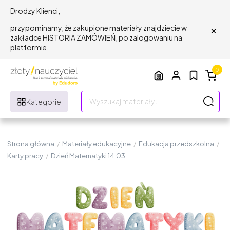
Drodzy Klienci,
×
przypominamy, że zakupione materiały znajdziecie w
zakładce HISTORIA ZAMÓWIEŃ, po zalogowaniu na
platformie.
0
Kategorie
Strona główna
/
Materiały edukacyjne
/
Edukacja przedszkolna
/
Karty pracy
/
Dzień Matematyki 14.03