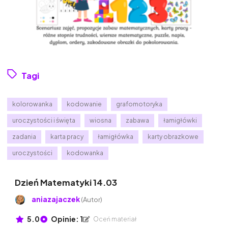
Tagi
kolorowanka
kodowanie
grafomotoryka
uroczystości i święta
wiosna
zabawa
łamigłówki
zadania
karta pracy
łamigłówka
karty obrazkowe
uroczystości
kodowanka
Dzień Matematyki 14.03
aniazajaczek
(Autor)
5.0
Opinie: 1
Oceń materiał