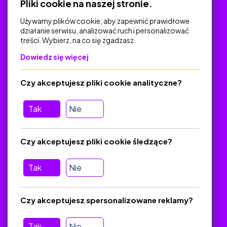
Pliki cookie na naszej stronie.
Używamy plików cookie, aby zapewnić prawidłowe
działanie serwisu, analizować ruch i personalizować
treści. Wybierz, na co się zgadzasz.
Na skróty
Dowiedz się więcej
Polityka Prywatności
Regulamin
Czy akceptujesz pliki cookie analityczne?
O platformie
Baza materiałów dydaktycznych
Tak
Nie
Jak zostać autorem
FAQ
Czy akceptujesz pliki cookie śledzące?
Tak
Nie
Pomoc
Masz pytania? Wyślij e-mail:
admin@zlotynauczyciel.pl
Czy akceptujesz spersonalizowane reklamy?
Zawsze odpowiadamy w ciągu 24 godzin
(Sprawdź, czy
wiadomość nie trafiła do folderu SPAM)
Tak
Nie