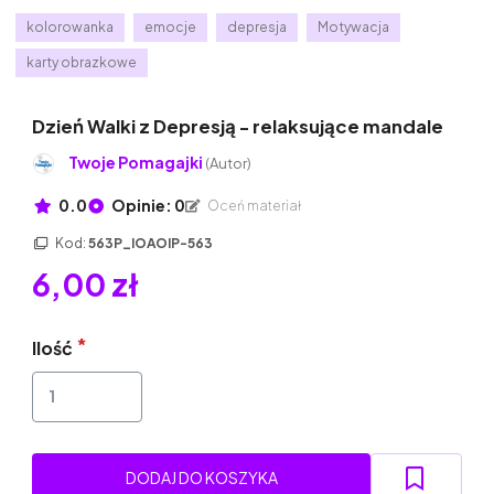
kolorowanka
emocje
depresja
Motywacja
karty obrazkowe
Dzień Walki z Depresją - relaksujące mandale
Twoje Pomagajki
(Autor)
0.0
Opinie: 0
Oceń materiał
Kod:
563P_IOAOIP-563
6,00 zł
Ilość
DODAJ DO KOSZYKA