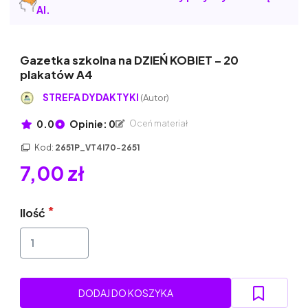
AI.
Gazetka szkolna na DZIEŃ KOBIET – 20
plakatów A4
STREFA DYDAKTYKI
(Autor)
0.0
Opinie: 0
Oceń materiał
Kod:
2651P_VT4I70-2651
7,00 zł
Ilość
DODAJ DO KOSZYKA