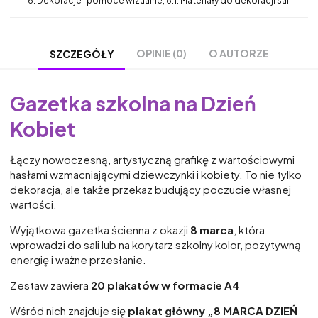
6. Dekoracje i pomoce wizualne, 6.1. Materiały do dekoracji sali
OPINIE (0)
O AUTORZE
SZCZEGÓŁY
Gazetka szkolna na Dzień
Kobiet
Łączy nowoczesną, artystyczną grafikę z wartościowymi
hasłami wzmacniającymi dziewczynki i kobiety. To nie tylko
dekoracja, ale także przekaz budujący poczucie własnej
wartości.
Wyjątkowa gazetka ścienna z okazji
8 marca
, która
wprowadzi do sali lub na korytarz szkolny kolor, pozytywną
energię i ważne przesłanie.
Zestaw zawiera
20 plakatów w formacie A4
Wśród nich znajduje się
plakat główny „8 MARCA DZIEŃ