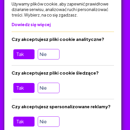
Używamy plików cookie, aby zapewnić prawidłowe
działanie serwisu, analizować ruch i personalizować
treści. Wybierz, na co się zgadzasz.
Na skróty
Dowiedz się więcej
Polityka Prywatności
Regulamin
Czy akceptujesz pliki cookie analityczne?
O platformie
Baza materiałów dydaktycznych
Tak
Nie
Jak zostać autorem
FAQ
Czy akceptujesz pliki cookie śledzące?
Tak
Nie
Pomoc
Masz pytania? Wyślij e-mail:
admin@zlotynauczyciel.pl
Czy akceptujesz spersonalizowane reklamy?
Zawsze odpowiadamy w ciągu 24 godzin
(Sprawdź, czy
wiadomość nie trafiła do folderu SPAM)
Tak
Nie