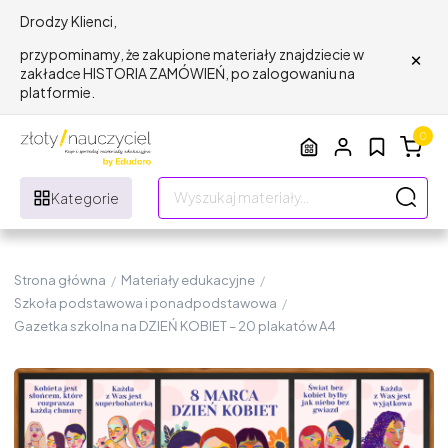
Drodzy Klienci,
×
przypominamy, że zakupione materiały znajdziecie w
zakładce HISTORIA ZAMÓWIEŃ, po zalogowaniu na
platformie.
0
Kategorie
Strona główna
/
Materiały edukacyjne
/
Szkoła podstawowa i ponadpodstawowa
/
Gazetka szkolna na DZIEŃ KOBIET – 20 plakatów A4