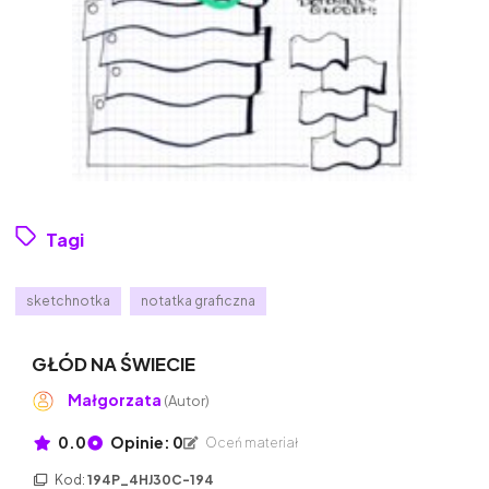
Tagi
sketchnotka
notatka graficzna
GŁÓD NA ŚWIECIE
Małgorzata
(Autor)
0.0
Opinie: 0
Oceń materiał
Kod:
194P_4HJ30C-194