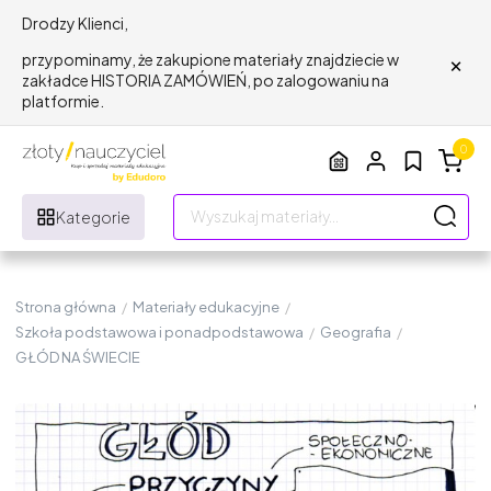
Drodzy Klienci,
×
przypominamy, że zakupione materiały znajdziecie w
zakładce HISTORIA ZAMÓWIEŃ, po zalogowaniu na
platformie.
0
Kategorie
Strona główna
/
Materiały edukacyjne
/
Szkoła podstawowa i ponadpodstawowa
/
Geografia
/
GŁÓD NA ŚWIECIE