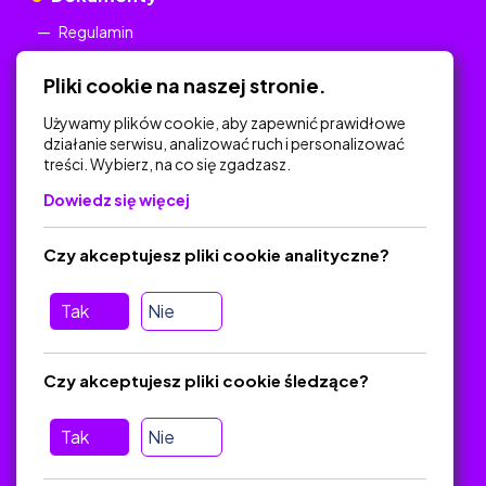
Regulamin
Polityka Prywatności
Pliki cookie na naszej stronie.
Używamy plików cookie, aby zapewnić prawidłowe
działanie serwisu, analizować ruch i personalizować
treści. Wybierz, na co się zgadzasz.
Na skróty
Dowiedz się więcej
Polityka Prywatności
Regulamin
Czy akceptujesz pliki cookie analityczne?
O platformie
Baza materiałów dydaktycznych
Tak
Nie
Jak zostać autorem
FAQ
Czy akceptujesz pliki cookie śledzące?
Tak
Nie
Pomoc