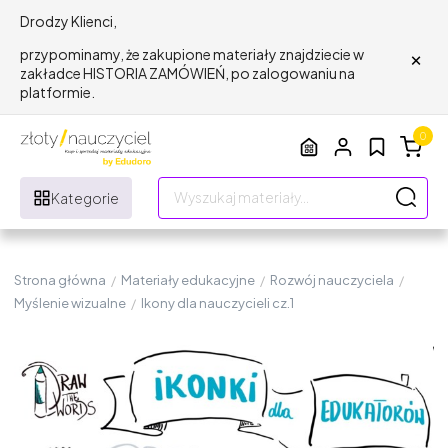
Drodzy Klienci,
×
przypominamy, że zakupione materiały znajdziecie w
zakładce HISTORIA ZAMÓWIEŃ, po zalogowaniu na
platformie.
0
Kategorie
Strona główna
/
Materiały edukacyjne
/
Rozwój nauczyciela
/
Myślenie wizualne
/
Ikony dla nauczycieli cz.1