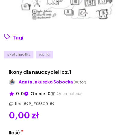
Tagi
sketchnotka
ikonki
Ikony dla nauczycieli cz.1
Agata Jakuszko Sobocka
(Autor)
0.0
Opinie: 0
Oceń materiał
Kod:
59P_FS55CR-59
0,00 zł
Ilość