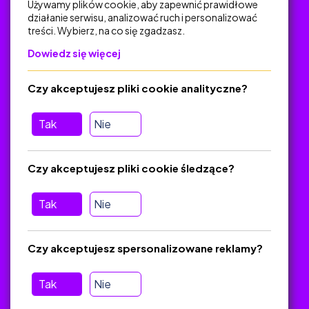
Używamy plików cookie, aby zapewnić prawidłowe
działanie serwisu, analizować ruch i personalizować
treści. Wybierz, na co się zgadzasz.
Na skróty
Dowiedz się więcej
Polityka Prywatności
Regulamin
Czy akceptujesz pliki cookie analityczne?
O platformie
Baza materiałów dydaktycznych
Tak
Nie
Jak zostać autorem
FAQ
Czy akceptujesz pliki cookie śledzące?
Tak
Nie
Pomoc
Masz pytania? Wyślij e-mail:
admin@zlotynauczyciel.pl
Czy akceptujesz spersonalizowane reklamy?
Zawsze odpowiadamy w ciągu 24 godzin
(Sprawdź, czy
wiadomość nie trafiła do folderu SPAM)
Tak
Nie