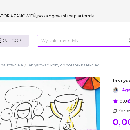
HISTORIA ZAMÓWIEŃ, po zalogowaniu na platformie.
KATEGORIE
 nauczyciela
/
Jak rysować ikony do notatek na lekcje?
Jak rys
Aga
0.0
Kod:
5
0,00