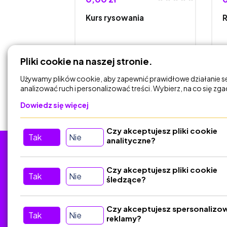
Kurs rysowania
R
Agata Jakuszko Sobocka
Pliki cookie na naszej stronie.
Używamy plików cookie, aby zapewnić prawidłowe działanie s
DODAJ DO
KOSZYKA
analizować ruch i personalizować treści. Wybierz, na co się zg
Dowiedz się więcej
Czy akceptujesz pliki cookie
Tak
Nie
analityczne?
Tu nas znajdziesz
D
Czy akceptujesz pliki cookie
Tak
Nie
śledzące?
Kontakt
Śledź nas w Social Media
Czy akceptujesz spersonalizo
Tak
Nie
reklamy?