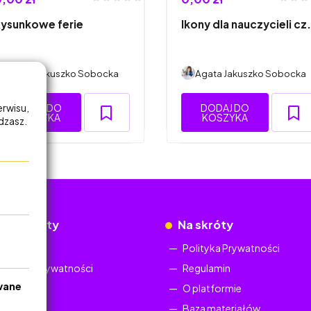
ysunkowe ferie
Ikony dla nauczycieli cz.
Agata Jakuszko Sobocka
Agata Jakuszko Sobocka
erwisu,
DODAJ DO
DODAJ DO
KOSZYKA
KOSZYKA
adzasz.
okumenty
Na skróty
Regulamin
Polityka Prywatności
Polityka Prywatności
Regulamin
wane
O platformie
Baza materiałów