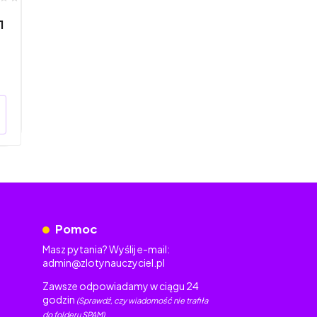
1
Pomoc
Masz pytania? Wyślij e-mail:
admin@zlotynauczyciel.pl
Zawsze odpowiadamy w ciągu 24
godzin
(Sprawdź, czy wiadomość nie trafiła
do folderu SPAM)