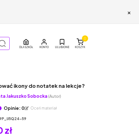
×
0
DLA SZKÓŁ
ULUBIONE
KOSZYK
ować ikony do notatek na lekcje?
ta Jakuszko Sobocka
(Autor)
Opinie: 0
Oceń materiał
9P_IJ5Q24-59
 zł