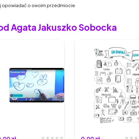
wiej opowiadać o swoim przedmiocie
 od Agata Jakuszko Sobocka
,00 zł
0,00 zł