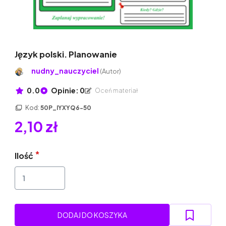
Język polski. Planowanie
nudny_nauczyciel
(Autor)
0.0
Opinie: 0
Oceń materiał
Kod:
50P_IYXYQ6-50
2,10 zł
Ilość
DODAJ DO KOSZYKA