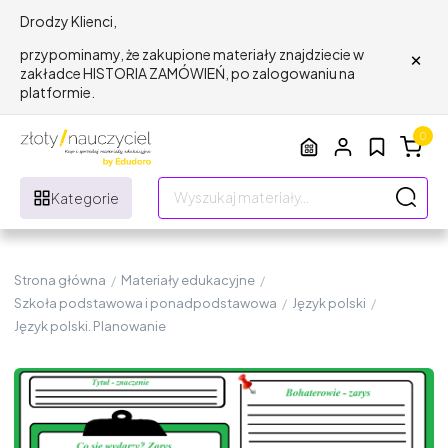
Drodzy Klienci,
×
przypominamy, że zakupione materiały znajdziecie w
zakładce HISTORIA ZAMÓWIEŃ, po zalogowaniu na
platformie.
0
Kategorie
Strona główna
/
Materiały edukacyjne
/
Szkoła podstawowa i ponadpodstawowa
/
Język polski
/
Język polski. Planowanie