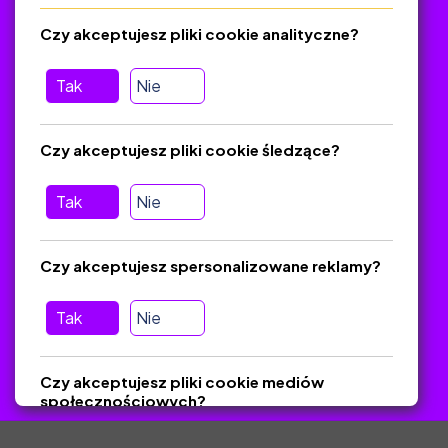
Regulamin
Czy akceptujesz pliki cookie analityczne?
O platformie
Baza materiałów dydaktycznych
Tak
Nie
Jak zostać autorem
FAQ
Czy akceptujesz pliki cookie śledzące?
Tak
Nie
Pomoc
Masz pytania? Wyślij e-mail:
admin@zlotynauczyciel.pl
Czy akceptujesz spersonalizowane reklamy?
Zawsze odpowiadamy w ciągu 24 godzin
(Sprawdź, czy
wiadomość nie trafiła do folderu SPAM)
Tak
Nie
ZlotyNauczyciel.pl © 2025, Wszelkie prawa zastrzeżone.
Czy akceptujesz pliki cookie mediów
Materiały chronione Prawem Autorskim.
społecznościowych?