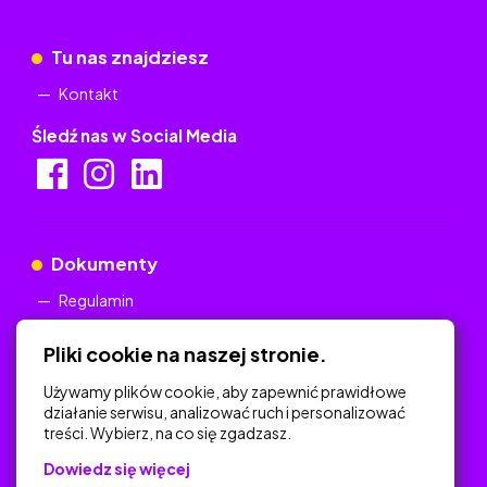
Tu nas znajdziesz
Kontakt
Śledź nas w Social Media
Dokumenty
Regulamin
Polityka Prywatności
Pliki cookie na naszej stronie.
Używamy plików cookie, aby zapewnić prawidłowe
działanie serwisu, analizować ruch i personalizować
treści. Wybierz, na co się zgadzasz.
Na skróty
Dowiedz się więcej
Polityka Prywatności