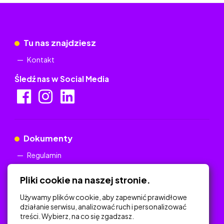
Tu nas znajdziesz
Kontakt
Śledź nas w Social Media
Dokumenty
Regulamin
Polityka Prywatności
Pliki cookie na naszej stronie.
Używamy plików cookie, aby zapewnić prawidłowe
działanie serwisu, analizować ruch i personalizować
treści. Wybierz, na co się zgadzasz.
Na skróty