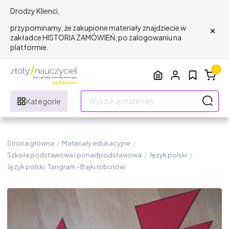
Drodzy Klienci,
×
przypominamy, że zakupione materiały znajdziecie w
zakładce HISTORIA ZAMÓWIEŃ, po zalogowaniu na
platformie.
0
Kategorie
Strona główna
/
Materiały edukacyjne
/
Szkoła podstawowa i ponadpodstawowa
/
Język polski
/
Język polski. Tangram - Bajki robotów