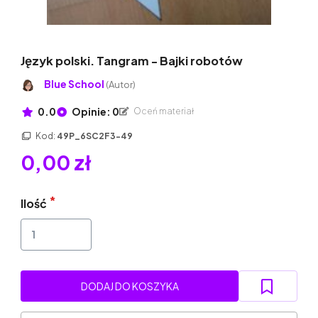
Język polski. Tangram - Bajki robotów
Blue School
(Autor)
0.0
Opinie: 0
Oceń materiał
Kod:
49P_6SC2F3-49
0,00 zł
Ilość
DODAJ DO KOSZYKA