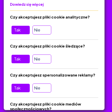
Dowiedz się więcej
Polityka Prywatności
Regulamin
Czy akceptujesz pliki cookie analityczne?
O platformie
Baza materiałów dydaktycznych
Tak
Nie
Jak zostać autorem
FAQ
Czy akceptujesz pliki cookie śledzące?
Tak
Nie
Pomoc
Masz pytania? Wyślij e-mail:
admin@zlotynauczyciel.pl
Czy akceptujesz spersonalizowane reklamy?
Zawsze odpowiadamy w ciągu 24 godzin
(Sprawdź, czy
wiadomość nie trafiła do folderu SPAM)
Tak
Nie
ZlotyNauczyciel.pl © 2025, Wszelkie prawa zastrzeżone.
Czy akceptujesz pliki cookie mediów
Materiały chronione Prawem Autorskim.
społecznościowych?