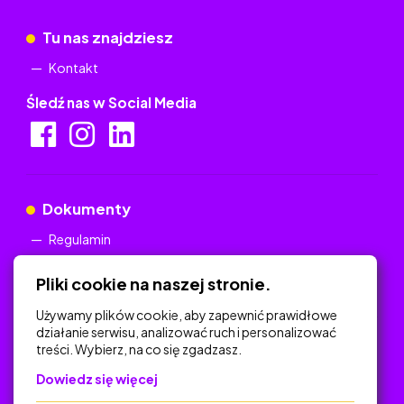
Tu nas znajdziesz
Kontakt
Śledź nas w Social Media
Dokumenty
Regulamin
Polityka Prywatności
Pliki cookie na naszej stronie.
Używamy plików cookie, aby zapewnić prawidłowe
działanie serwisu, analizować ruch i personalizować
treści. Wybierz, na co się zgadzasz.
Na skróty
Dowiedz się więcej
Polityka Prywatności