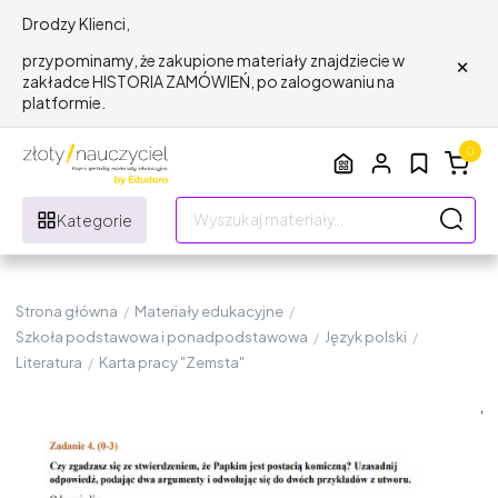
Drodzy Klienci,
×
przypominamy, że zakupione materiały znajdziecie w
zakładce HISTORIA ZAMÓWIEŃ, po zalogowaniu na
platformie.
0
Kategorie
Strona główna
/
Materiały edukacyjne
/
Szkoła podstawowa i ponadpodstawowa
/
Język polski
/
Literatura
/
Karta pracy "Zemsta"