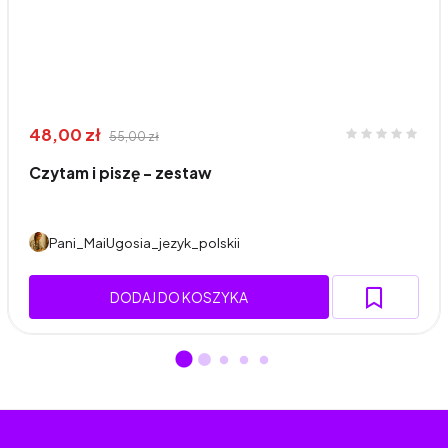
48,00 zł
55,00 zł
Czytam i piszę - zestaw
Pani_MaiUgosia_jezyk_polskii
DODAJ DO KOSZYKA