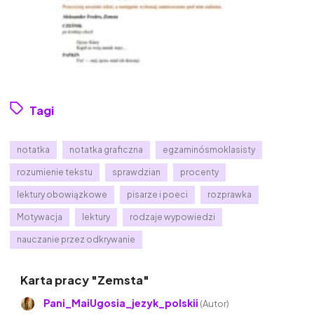
Tagi
notatka
notatka graficzna
egzaminósmoklasisty
rozumienie tekstu
sprawdzian
procenty
lektury obowiązkowe
pisarze i poeci
rozprawka
Motywacja
lektury
rodzaje wypowiedzi
nauczanie przez odkrywanie
Karta pracy "Zemsta"
Pani_MaiUgosia_jezyk_polskii
(Autor)