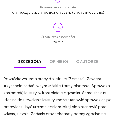
Przeznaczenie materiału
dla nauczyciela, dla rodzica, dla ucznia (praca samodzielne)
Średni czas aktywności
90 min
OPINIE (0)
O AUTORZE
SZCZEGÓŁY
Powtórkowa karta pracy do lektury "Zemsta". Zawiera
trzynaście zadań, w tym krótkie formy pisemne. Sprawdza
znajomość lektury, w kontekście egzaminu ósmoklasisty.
Idealna do utrwalenia lektury, może stanowić sprawdzian po
omówieniu, być urozmaiceniem lekcji albo stanowić pracę
własną ucznia. Zadania oraz schematy oceny zgodne ze