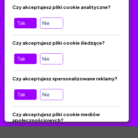
Regulamin
Czy akceptujesz pliki cookie analityczne?
O platformie
Baza materiałów dydaktycznych
Tak
Nie
Jak zostać autorem
FAQ
Czy akceptujesz pliki cookie śledzące?
Tak
Nie
Pomoc
Masz pytania? Wyślij e-mail:
admin@zlotynauczyciel.pl
Czy akceptujesz spersonalizowane reklamy?
Zawsze odpowiadamy w ciągu 24 godzin
(Sprawdź, czy
wiadomość nie trafiła do folderu SPAM)
Tak
Nie
ZlotyNauczyciel.pl © 2025, Wszelkie prawa zastrzeżone.
Czy akceptujesz pliki cookie mediów
Materiały chronione Prawem Autorskim.
społecznościowych?
Tak
Nie