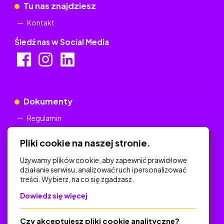
Tu nas znajdziesz
Kontakt
Śledź nas w Social Media
Dokumenty
Regulamin
Polityka Prywatności
Pliki cookie na naszej stronie.
Używamy plików cookie, aby zapewnić prawidłowe
działanie serwisu, analizować ruch i personalizować
treści. Wybierz, na co się zgadzasz.
Na skróty
Dowiedz się więcej
Polityka Prywatności
Regulamin
Czy akceptujesz pliki cookie analityczne?