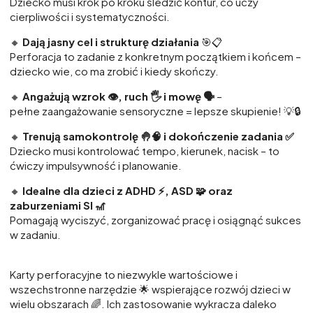
Dziecko musi krok po kroku śledzić kontur, co uczy
cierpliwości i systematyczności.
🔸
Dają jasny cel i strukturę działania
🎯📋
Perforacja to zadanie z konkretnym początkiem i końcem –
dziecko wie, co ma zrobić i kiedy skończy.
🔸
Angażują wzrok 👁️, ruch 🖐️ i mowę 🗣️
–
pełne zaangażowanie sensoryczne = lepsze skupienie! 💡🔒
🔸
Trenują samokontrolę 🤚🧠 i dokończenie zadania ✅
Dziecko musi kontrolować tempo, kierunek, nacisk – to
ćwiczy impulsywność i planowanie.
🔸
Idealne dla dzieci z ADHD ⚡, ASD 🧩 oraz
zaburzeniami SI 🎢
Pomagają wyciszyć, zorganizować pracę i osiągnąć sukces
w zadaniu.
Karty perforacyjne to niezwykle wartościowe i
wszechstronne narzędzie 🌟 wspierające rozwój dzieci w
wielu obszarach 🌈. Ich zastosowanie wykracza daleko