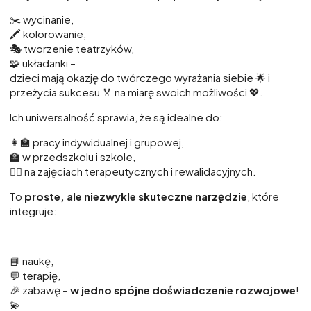
✂️ wycinanie,
🖍️ kolorowanie,
🎭 tworzenie teatrzyków,
🧩 układanki –
dzieci mają okazję do twórczego wyrażania siebie 🌟 i
przeżycia sukcesu 🏅 na miarę swoich możliwości 💖.
Ich uniwersalność sprawia, że są idealne do:
👩‍🏫 pracy indywidualnej i grupowej,
🏫 w przedszkolu i szkole,
👩‍⚕️ na zajęciach terapeutycznych i rewalidacyjnych.
To
proste, ale niezwykle skuteczne narzędzie
, które
integruje:
📘 naukę,
💬 terapię,
🎉 zabawę –
w jedno spójne doświadczenie rozwojowe
!
💫