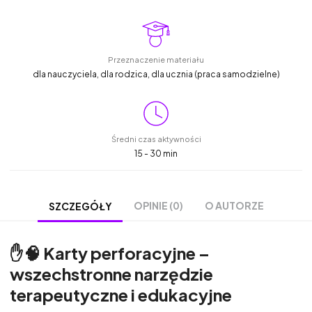
Przeznaczenie materiału
dla nauczyciela, dla rodzica, dla ucznia (praca samodzielne)
Średni czas aktywności
15 - 30 min
OPINIE (0)
O AUTORZE
SZCZEGÓŁY
✋🧠
Karty perforacyjne –
wszechstronne narzędzie
terapeutyczne i edukacyjne