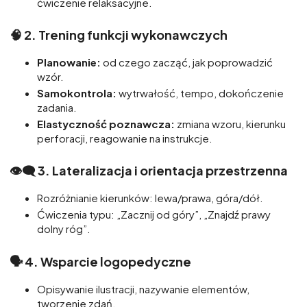
ćwiczenie relaksacyjne.
🧠 2.
Trening funkcji wykonawczych
Planowanie:
od czego zacząć, jak poprowadzić
wzór.
Samokontrola:
wytrwałość, tempo, dokończenie
zadania.
Elastyczność poznawcza:
zmiana wzoru, kierunku
perforacji, reagowanie na instrukcje.
👁️‍🗨️ 3.
Lateralizacja i orientacja przestrzenna
Rozróżnianie kierunków: lewa/prawa, góra/dół.
Ćwiczenia typu: „Zacznij od góry”, „Znajdź prawy
dolny róg”.
🗣️ 4.
Wsparcie logopedyczne
Opisywanie ilustracji, nazywanie elementów,
tworzenie zdań.