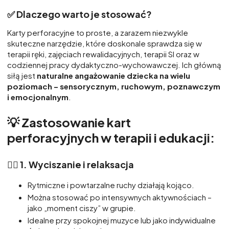
✅
Dlaczego warto je stosować?
Karty perforacyjne to proste, a zarazem niezwykle
skuteczne narzędzie, które doskonale sprawdza się w
terapii ręki, zajęciach rewalidacyjnych, terapii SI oraz w
codziennej pracy dydaktyczno-wychowawczej. Ich główną
siłą jest
naturalne angażowanie dziecka na wielu
poziomach – sensorycznym, ruchowym, poznawczym
i emocjonalnym
.
💡
Zastosowanie kart
perforacyjnych w terapii i edukacji:
🧘‍♀️ 1.
Wyciszanie i relaksacja
Rytmiczne i powtarzalne ruchy działają kojąco.
Można stosować po intensywnych aktywnościach –
jako „moment ciszy” w grupie.
Idealne przy spokojnej muzyce lub jako indywidualne