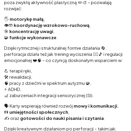
poza zwykłą aktywność plastyczną ✏️🎨 – pozwalają
rozwijać:
🖐️
motorykę małą
,
👁️🤲
koordynację wzrokowo-ruchową
,
🎯
koncentrację uwagi
,
🧩
funkcje wykonawcze
.
Dzięki rytmicznej i strukturalnej formie działania 🔄,
perforacja działa też jak trening wyciszenia 🧘‍♀️🎵 i regulacji
emocjonalnej ❤️🧠 – co czyni ją doskonałym wsparciem w:
💪 terapii ręki,
🛠️ rewalidacji,
🧠 pracy z dziećmi w spektrum autyzmu 🧩,
⚡ ADHD,
🎢 zaburzeniach integracji sensorycznej (SI).
🗣️ Karty wspierają również rozwój
mowy i komunikacji
,
👫
umiejętności społecznych
,
✍️ oraz
gotowości do nauki pisania i czytania
.
Dzięki kreatywnym działaniom po perforacji – takim jak: