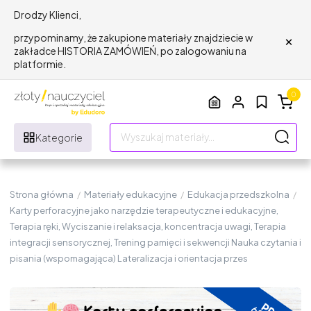
Drodzy Klienci,
×
przypominamy, że zakupione materiały znajdziecie w
zakładce HISTORIA ZAMÓWIEŃ, po zalogowaniu na
platformie.
0
Kategorie
Strona główna
/
Materiały edukacyjne
/
Edukacja przedszkolna
/
Karty perforacyjne jako narzędzie terapeutyczne i edukacyjne,
Terapia ręki, Wyciszanie i relaksacja, koncentracja uwagi, Terapia
integracji sensorycznej, Trening pamięci i sekwencji Nauka czytania i
pisania (wspomagająca) Lateralizacja i orientacja przes