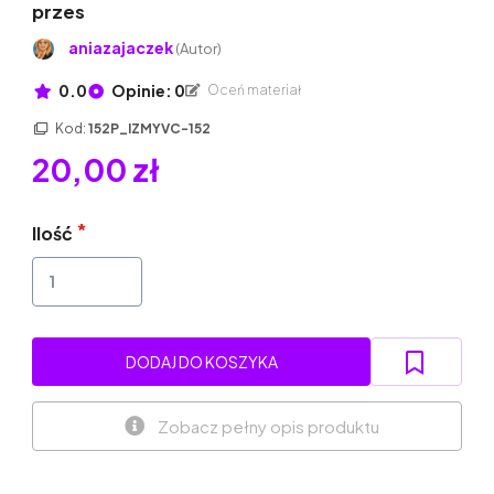
przes
aniazajaczek
(Autor)
0.0
Opinie: 0
Oceń materiał
Kod:
152P_IZMYVC-152
20,00 zł
Ilość
DODAJ DO KOSZYKA
Zobacz pełny opis produktu