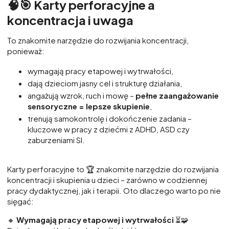
🧠🎯
Karty perforacyjne a
koncentracja i uwaga
To znakomite narzędzie do rozwijania koncentracji,
ponieważ:
wymagają pracy etapowej i wytrwałości,
dają dzieciom jasny cel i strukturę działania,
angażują wzrok, ruch i mowę –
pełne zaangażowanie
sensoryczne = lepsze skupienie
,
trenują samokontrolę i dokończenie zadania –
kluczowe w pracy z dziećmi z ADHD, ASD czy
zaburzeniami SI.
Karty perforacyjne to 🏆 znakomite narzędzie do rozwijania
koncentracji i skupienia u dzieci – zarówno w codziennej
pracy dydaktycznej, jak i terapii. Oto dlaczego warto po nie
sięgać:
🔸
Wymagają pracy etapowej i wytrwałości
⏳🧩