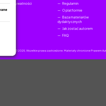
Polityka Prywatności
Regulamin
wane
O platformie
Baza materiałów
dydaktycznych
Jak zostać autorem
FAQ
uczyciel.pl © 2025, Wszelkie prawa zastrzeżone. Materiały chronione Prawem Au