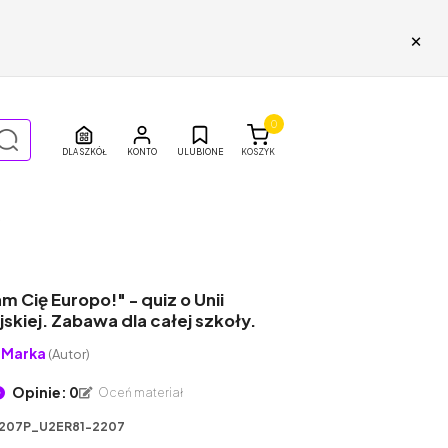
×
0
DLA SZKÓŁ
ULUBIONE
KOSZYK
 Cię Europo!" - quiz o Unii
skiej. Zabawa dla całej szkoły.
uMarka
(Autor)
Opinie: 0
Oceń materiał
207P_U2ER81-2207