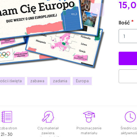
15,0
Ilość
́ci i święta
zabawa
zadania
Europa
czba stron
Czy materiał
Przeznaczenie
Średni cz
zawiera
materiału
aktywnoś
21 - 30