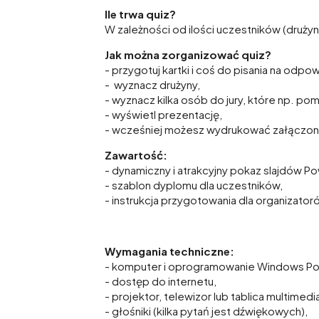
Ile trwa quiz?
W zależności od ilości uczestników (drużyn)
Jak można zorganizować quiz?
- przygotuj kartki i coś do pisania na odpow
- wyznacz drużyny,
- wyznacz kilka osób do jury, które np. pom
- wyświetl prezentację,
- wcześniej możesz wydrukować załączo
Zawartość:
- dynamiczny i atrakcyjny pokaz slajdów Po
- szablon dyplomu dla uczestników,
- instrukcja przygotowania dla organizator
Wymagania techniczne:
- komputer i oprogramowanie Windows Po
- dostęp do internetu,
- projektor, telewizor lub tablica multimed
- głośniki (kilka pytań jest dźwiękowych),