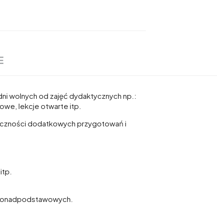
E
. dni wolnych od zajęć dydaktycznych np.:
owe, lekcje otwarte itp.
eczności dodatkowych przygotowań i
itp.
ół ponadpodstawowych.