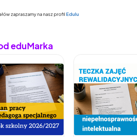
ałów zapraszamy na nasz profil
Edulu
 od eduMarka