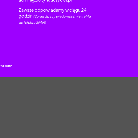
Zawsze odpowiadamy w ciągu 24
godzin
(Sprawdź, czy wiadomość nie trafiła
do folderu SPAM)
torskim.