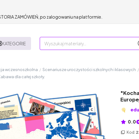
HISTORIA ZAMÓWIEŃ, po zalogowaniu na platformie.
KATEGORIE
ja wczesnoszkolna
/
Scenariusze uroczystości szkolnych i klasowych
/
Zabawa dla całej szkoły.
"Kocham
Europej
ed
0.0
Kod:
2