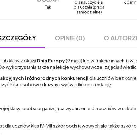
odpowiedzi?
dla nauczyciela,
60 min
Tak
dla ucznia (praca
samodzielne)
OPINIE (0)
O AUTORZ
SZCZEGÓŁY
lub klasy z okazji
Dnia Europy
(9 maja) lub w trakcie innych tzw
Do wykorzystania także na lekcje wychowawcze, zajęcia świetlic
rakcyjnych i różnorodnych konkurencji
dla uczniów bez koni
czyć kilkuosobowe drużyny i wyświetlić prezentację.
ej klasy, osoba organizująca wydarzenie dla uczniów w szkole 
st dla uczniów klas IV-VIII szkół podstawowych ale także szk
.