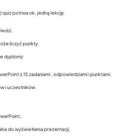
 quiz potrwa ok. jedną lekcję.
iedzi,
oże liczyć punkty,
ne dyplomy
werPoint z 15 zadaniami , odpowiedziami i punktami,
ów i uczestników.
werPoint,
ialna do wyświetlenia prezentacji,