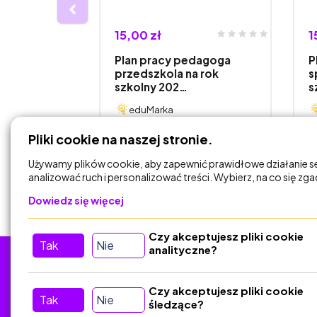
15,00 zł
1
wieki" -
Plan pracy pedagoga
P
czystości z
przedszkola na rok
s
szkolny 202…
s
eduMarka
Pliki cookie na naszej stronie.
DODAJ DO
KOSZYKA
Używamy plików cookie, aby zapewnić prawidłowe działanie s
analizować ruch i personalizować treści. Wybierz, na co się zg
Dowiedz się więcej
Czy akceptujesz pliki cookie
Tak
Nie
analityczne?
Tu nas znajdziesz
D
Czy akceptujesz pliki cookie
Tak
Nie
śledzące?
Kontakt