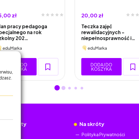
5,00 zł
20,00 zł
lan pracy pedagoga
Teczka zajęć
pecjalnego na rok
rewalidacyjnych -
zkolny 202…
niepełnosprawność i…
eduMarka
eduMarka
DODAJ DO
DODAJ DO
KOSZYKA
KOSZYKA
erwisu,
adzasz.
okumenty
Na skróty
Regulamin
Polityka Prywatności