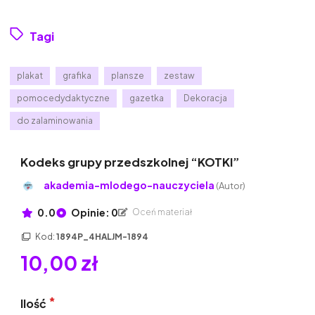
Tagi
plakat
grafika
plansze
zestaw
pomocedydaktyczne
gazetka
Dekoracja
do zalaminowania
Kodeks grupy przedszkolnej “KOTKI”
akademia-mlodego-nauczyciela
(Autor)
0.0
Opinie: 0
Oceń materiał
Kod:
1894P_4HALJM-1894
10,00 zł
Ilość