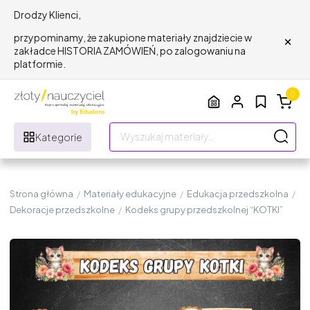
Drodzy Klienci,
×
przypominamy, że zakupione materiały znajdziecie w
zakładce HISTORIA ZAMÓWIEŃ, po zalogowaniu na
platformie.
0
Kategorie
Strona główna
/
Materiały edukacyjne
/
Edukacja przedszkolna
/
Dekoracje przedszkolne
/
Kodeks grupy przedszkolnej “KOTKI”