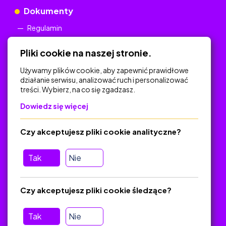
Dokumenty
Regulamin
Polityka Prywatności
Pliki cookie na naszej stronie.
Używamy plików cookie, aby zapewnić prawidłowe
działanie serwisu, analizować ruch i personalizować
treści. Wybierz, na co się zgadzasz.
Na skróty
Dowiedz się więcej
Polityka Prywatności
Regulamin
Czy akceptujesz pliki cookie analityczne?
O platformie
Baza materiałów dydaktycznych
Tak
Nie
Jak zostać autorem
FAQ
Czy akceptujesz pliki cookie śledzące?
Tak
Nie