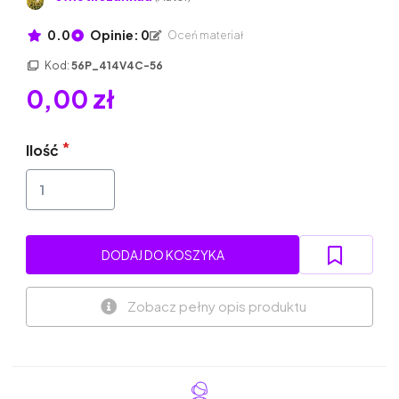
0.0
Opinie: 0
Oceń materiał
Kod:
56P_414V4C-56
0,00 zł
Ilość
DODAJ DO KOSZYKA
Zobacz pełny opis produktu