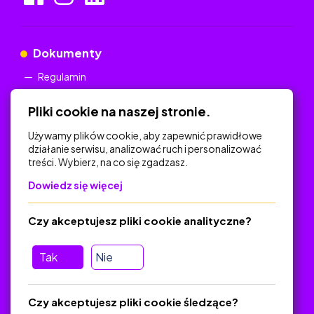
Dokumenty
Regulamin
Polityka Prywatności
Pliki cookie na naszej stronie.
Używamy plików cookie, aby zapewnić prawidłowe
działanie serwisu, analizować ruch i personalizować
treści. Wybierz, na co się zgadzasz.
Na skróty
Dowiedz się więcej
Polityka Prywatności
Regulamin
Czy akceptujesz pliki cookie analityczne?
O platformie
Baza materiałów dydaktycznych
Tak
Nie
Jak zostać autorem
FAQ
Czy akceptujesz pliki cookie śledzące?