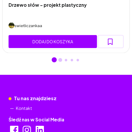
Drzewo słów - projekt plastyczny
swietliczankaa
DODAJ DO KOSZYKA
Tu nas znajdziesz
Kontakt
Śledź nas w Social Media