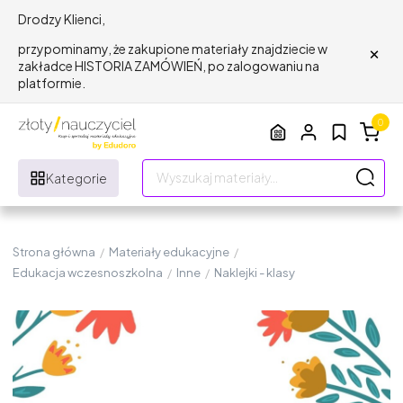
Drodzy Klienci,
×
przypominamy, że zakupione materiały znajdziecie w
zakładce HISTORIA ZAMÓWIEŃ, po zalogowaniu na
platformie.
0
Kategorie
Strona główna
/
Materiały edukacyjne
/
Edukacja wczesnoszkolna
/
Inne
/
Naklejki - klasy