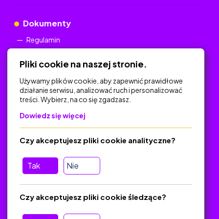
Dokumenty
Regulamin
Polityka Prywatności
Pliki cookie na naszej stronie.
Używamy plików cookie, aby zapewnić prawidłowe
działanie serwisu, analizować ruch i personalizować
treści. Wybierz, na co się zgadzasz.
Na skróty
Dowiedz się więcej
Polityka Prywatności
Regulamin
Czy akceptujesz pliki cookie analityczne?
O platformie
Baza materiałów dydaktycznych
Tak
Nie
Jak zostać autorem
FAQ
Czy akceptujesz pliki cookie śledzące?