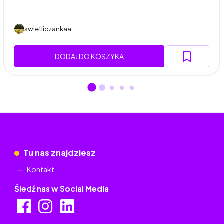
swietliczankaa
DODAJ DO KOSZYKA
Tu nas znajdziesz
Kontakt
Śledź nas w Social Media