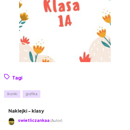
Tagi
ikonki
grafika
Naklejki - klasy
swietliczankaa
(Autor)