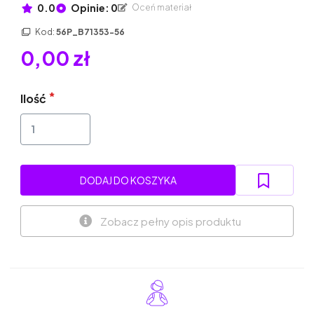
0.0
Opinie: 0
Oceń materiał
Kod:
56P_B71353-56
0,00 zł
Ilość
DODAJ DO KOSZYKA
Zobacz pełny opis produktu