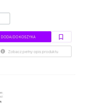
DODAJ DO KOSZYKA
Zobacz pełny opis produktu
as
ci
n