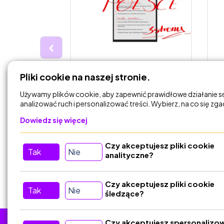
4,00 zł
6
Pliki cookie na naszej stronie.
rafii -
Ekstremalne zjawiska
7
tki
atmosferyczne w Polsce
Używamy plików cookie, aby zapewnić prawidłowe działanie s
- nota…
analizować ruch i personalizować treści. Wybierz, na co się zg
Małgorzata
Dowiedz się więcej
Czy akceptujesz pliki cookie
DODAJ DO
Tak
Nie
KOSZYKA
analityczne?
Czy akceptujesz pliki cookie
Tak
Nie
śledzące?
Czy akceptujesz spersonalizo