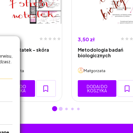
,50 zł
3,50 zł
 stron notatek - skóra
Metodologia badań
biologicznych
erwisu,
adzasz.
Małgorzata
Małgorzata
DODAJ DO
DODAJ DO
KOSZYKA
KOSZYKA
wane