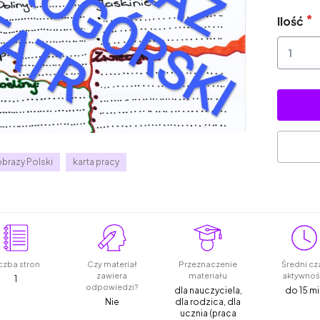
Ilość
obrazy Polski
karta pracy
czba stron
Czy materiał
Przeznaczenie
Średni cz
zawiera
materiału
aktywnoś
1
odpowiedzi?
dla nauczyciela,
do 15 mi
Nie
dla rodzica, dla
ucznia (praca