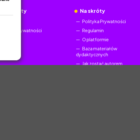
okumenty
Na skróty
Regulamin
Polityka Prywatności
Polityka Prywatności
Regulamin
O platformie
Baza materiałów
dydaktycznych
Jak zostać autorem
FAQ
uczyciel.pl © 2025, Wszelkie prawa zastrzeżone. Materiały chronione Prawem Au