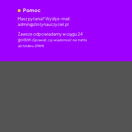
Pomoc
Masz pytania? Wyślij e-mail:
admin@zlotynauczyciel.pl
Zawsze odpowiadamy w ciągu 24
godzin
(Sprawdź, czy wiadomość nie trafiła
do folderu SPAM)
torskim.