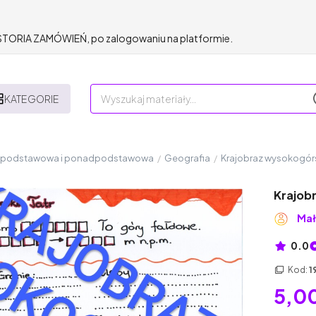
HISTORIA ZAMÓWIEŃ, po zalogowaniu na platformie.
KATEGORIE
a podstawowa i ponadpodstawowa
/
Geografia
/
Krajobraz wysokogórs
Krajob
Mał
0.0
Kod:
1
5,00