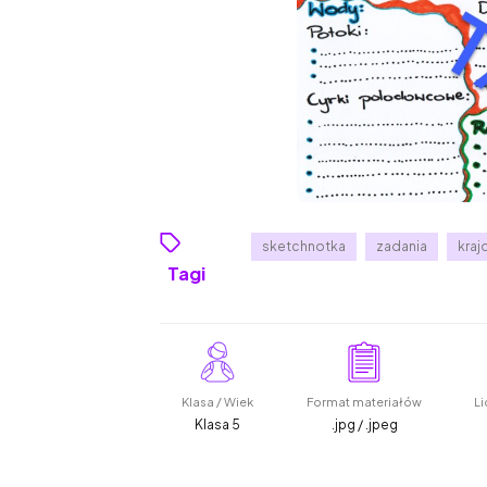
sketchnotka
zadania
kraj
Tagi
Klasa / Wiek
Format materiałów
Li
Klasa 5
.jpg / .jpeg