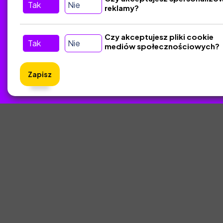
Tak
Nie
reklamy?
Tu nas znajdziesz
D
Kontakt
Czy akceptujesz pliki cookie
Tak
Nie
mediów społecznościowych?
Śledź nas w Social Media
Zapisz
ZlotyNa