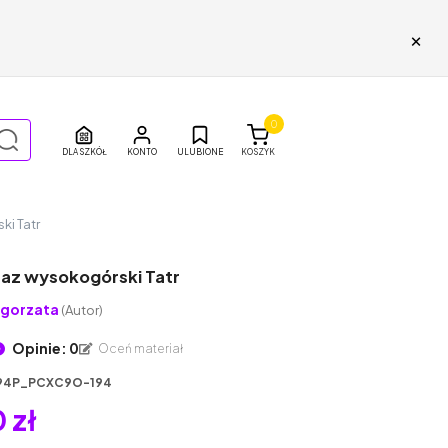
×
0
DLA SZKÓŁ
ULUBIONE
KOSZYK
ki Tatr
raz wysokogórski Tatr
gorzata
(Autor)
Opinie: 0
Oceń materiał
94P_PCXC9O-194
 zł