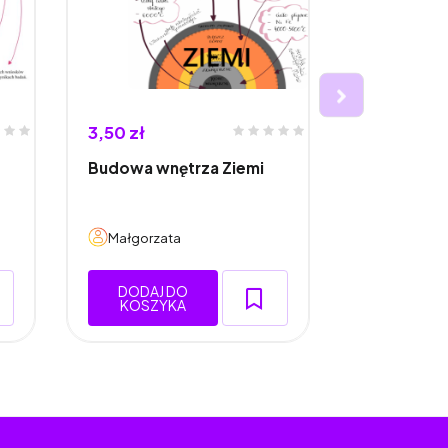
3,50 zł
4,00 zł
Budowa wnętrza Ziemi
Genom kom
struktura 
Małgorzata
Małgorzat
DODAJ DO
DODAJ 
KOSZYKA
KOSZY