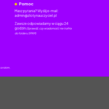
Pomoc
Masz pytania? Wyślij e-mail:
admin@zlotynauczyciel.pl
Zawsze odpowiadamy w ciągu 24
godzin
(Sprawdź, czy wiadomość nie trafiła
do folderu SPAM)
torskim.