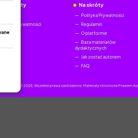
okumenty
Na skróty
Regulamin
Polityka Prywatności
Polityka Prywatności
Regulamin
wane
O platformie
Baza materiałów
dydaktycznych
Jak zostać autorem
FAQ
uczyciel.pl © 2025, Wszelkie prawa zastrzeżone. Materiały chronione Prawem Au