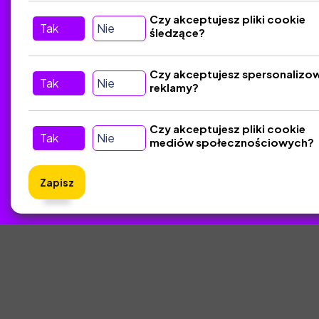
Tu nas znajdziesz
D
Czy akceptujesz pliki cookie
Tak
Nie
śledzące?
Kontakt
Śledź nas w Social Media
Czy akceptujesz spersonalizo
Tak
Nie
reklamy?
Czy akceptujesz pliki cookie
Tak
Nie
mediów społecznościowych?
Zapisz
ZlotyNa