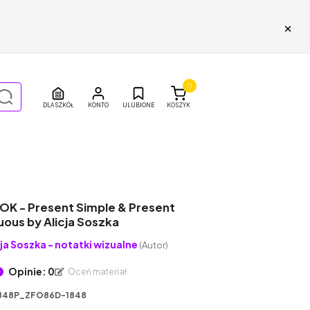
×
0
DLA SZKÓŁ
ULUBIONE
KOSZYK
K - Present Simple & Present
ous by Alicja Soszka
cja Soszka - notatki wizualne
(Autor)
Opinie: 0
Oceń materiał
848P_ZFO86D-1848