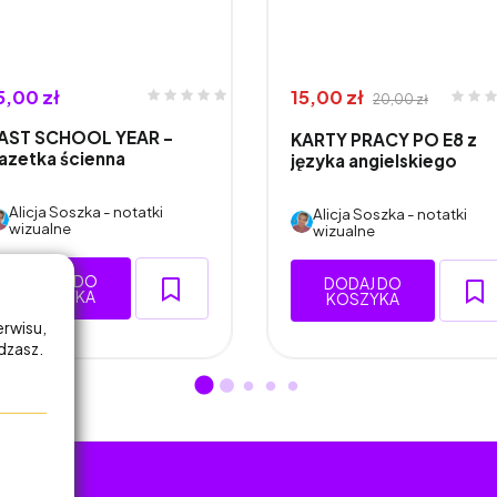
5,00 zł
15,00 zł
20,00 zł
AST SCHOOL YEAR -
KARTY PRACY PO E8 z
azetka ścienna
języka angielskiego
Alicja Soszka - notatki
Alicja Soszka - notatki
wizualne
wizualne
DODAJ DO
DODAJ DO
KOSZYKA
KOSZYKA
erwisu,
adzasz.