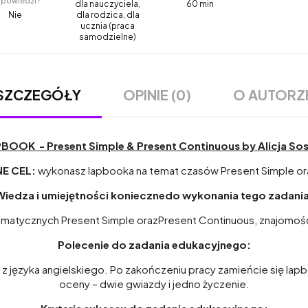
powiedzi?
dla nauczyciela,
60 min
Nie
dla rodzica, dla
ucznia (praca
samodzielne)
OPINIE (0)
O AUTORZ
SZCZEGÓŁY
BOOK - Present Simple & Present Continuous by Alicja So
NE
CEL:
wykonasz lapbooka na temat czasów Present Simple or
Wiedza i umiejętności koniecznedo wykonania tego zadania
matycznych Present Simple orazPresent Continuous, znajomoś
Polecenie do zadania edukacyjnego:
z języka angielskiego. Po zakończeniu pracy zamieńcie się lapbo
oceny – dwie gwiazdy i jedno życzenie.