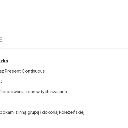
E
szka
az Present Continuous
:
ć budowania zdań w tych czasach
okami z inną grupą i dokonaj koleżeńskiej