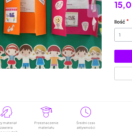
15,0
Ilość
y materiał
Przeznaczenie
Średni czas
zawiera
materiału
aktywności