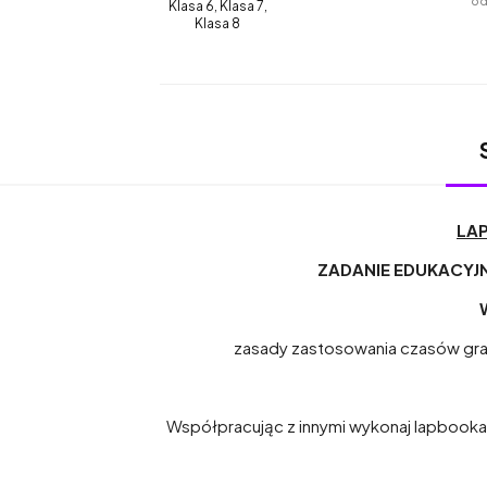
od
Klasa 6, Klasa 7,
Klasa 8
LAP
ZADANIE EDUKACYJ
zasady zastosowania czasów gra
Współpracując z innymi wykonaj lapbooka 