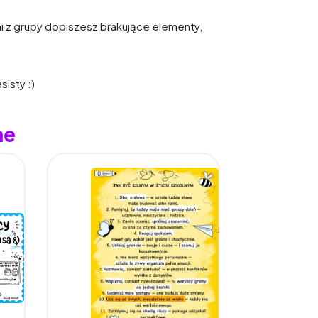
i z grupy dopiszesz brakujące elementy,
isty :)
ne
Promocja