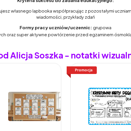
Kryteria sukcesu do zadania edukacyjnego:
ujesz własnego lapbooka współpracując z pozostałymi uczniam
wiadomości, przykłady zdań
Formy pracy uczniów/uczennic:
grupowa
zych oraz super aktywne powtórzenie przed egzaminem ósmoklas
od Alicja Soszka - notatki wizual
Promocja