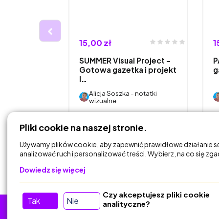
15,00 zł
1
w kilka –
SUMMER Visual Project –
P
zacji o
Gotowa gazetka i projekt
g
l…
 notatki
Alicja Soszka - notatki
wizualne
DODAJ DO
Pliki cookie na naszej stronie.
KOSZYKA
Używamy plików cookie, aby zapewnić prawidłowe działanie s
analizować ruch i personalizować treści. Wybierz, na co się zg
Dowiedz się więcej
Czy akceptujesz pliki cookie
Tak
Nie
analityczne?