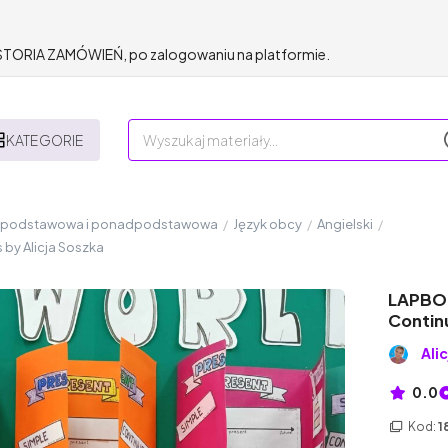
HISTORIA ZAMÓWIEŃ, po zalogowaniu na platformie.
KATEGORIE
a podstawowa i ponadpodstawowa
/
Język obcy
/
Angielski
/
by Alicja Soszka
LAPBOO
Continu
Ali
0.0
Kod:
1