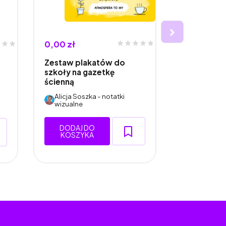
0,00 zł
15,00 zł
19
Zestaw plakatów do
Egzamin Ós
szkoły na gazetkę
Funkcje J
ścienną
Alicja Soszka - notatki
Alicja Sos
wizualne
wizualne
DODAJ DO
DODAJ 
KOSZYKA
KOSZY