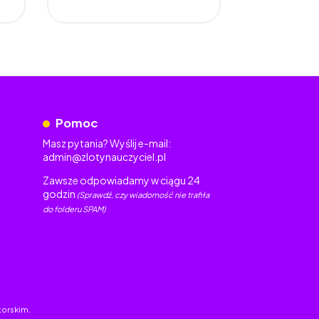
Pomoc
Masz pytania? Wyślij e-mail:
admin@zlotynauczyciel.pl
Zawsze odpowiadamy w ciągu 24
godzin
(Sprawdź, czy wiadomość nie trafiła
do folderu SPAM)
torskim.