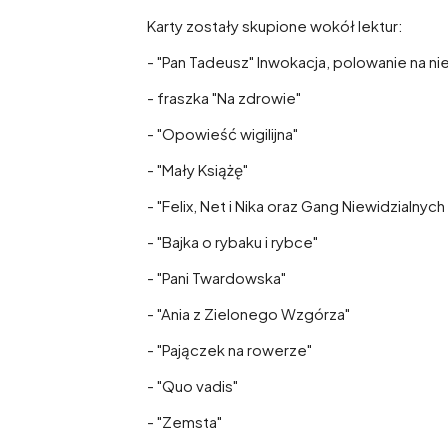
Karty zostały skupione wokół lektur:
- "Pan Tadeusz" Inwokacja, polowanie na ni
- fraszka "Na zdrowie"
- "Opowieść wigilijna"
- "Mały Książę"
- "Felix, Net i Nika oraz Gang Niewidzialnych
- "Bajka o rybaku i rybce"
- "Pani Twardowska"
- "Ania z Zielonego Wzgórza"
- "Pajączek na rowerze"
- "Quo vadis"
- "Zemsta"