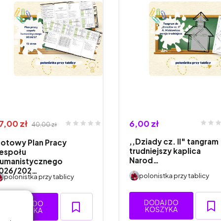
7,00 zł
6,00 zł
40,00 zł
,,Dziady cz. II" tangram
otowy Plan Pracy
trudniejszy kaplica
espołu
Narod…
umanistycznego
026/202…
polonistka przy tablicy
polonistka przy tablicy
DODAJ DO
DODAJ DO
KOSZYKA
KOSZYKA