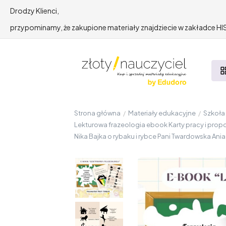
Drodzy Klienci,
przypominamy, że zakupione materiały znajdziecie w zakładce 
Strona główna
/
Materiały edukacyjne
/
Szkoł
Lekturowa frazeologia ebook Karty pracy i propoz
Nika Bajka o rybaku i rybce Pani Twardowska Ani