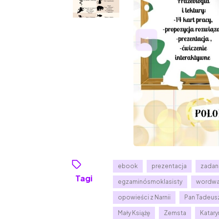
ebook
prezentacja
zadan
Tagi
egzaminósmoklasisty
wordwa
opowieści z Narnii
Pan Tadeus
Mały Książę
Zemsta
Katary