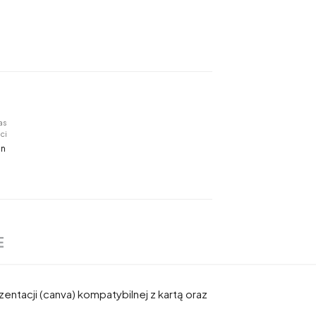
as
ci
in
E
zentacji (canva) kompatybilnej z kartą oraz