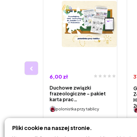
6,00 zł
3
OBSŁUGI
Duchowe związki
G
TY
frazeologiczne – pakiet
Z
cenari…
karta prac…
H
2
y tablicy
polonistka przy tablicy
DODAJ DO
Pliki cookie na naszej stronie.
KOSZYKA