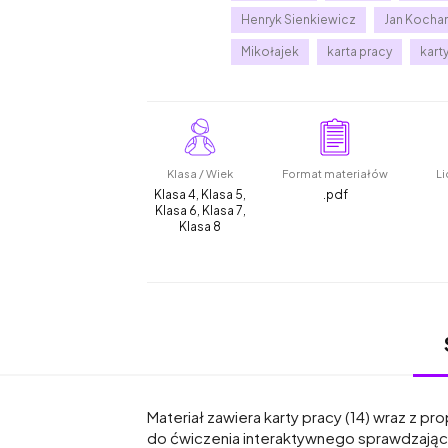
Henryk Sienkiewicz
Jan Kocha
Mikołajek
karta pracy
kart
Klasa / Wiek
Format materiałów
Li
Klasa 4, Klasa 5,
.pdf
Klasa 6, Klasa 7,
Klasa 8
Materiał zawiera karty pracy (14) wraz z pr
do ćwiczenia interaktywnego sprawdzając