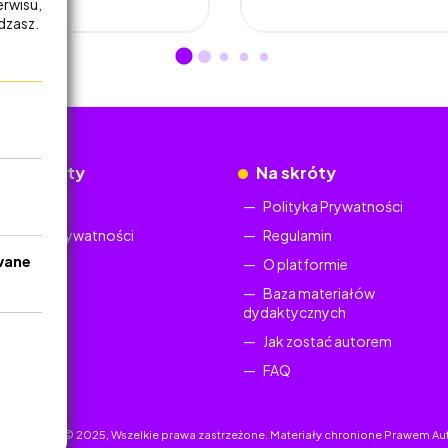
erwisu,
adzasz.
okumenty
Na skróty
Regulamin
Polityka Prywatności
Polityka Prywatności
Regulamin
wane
O platformie
Baza materiałów
dydaktycznych
Jak zostać autorem
FAQ
uczyciel.pl © 2025, Wszelkie prawa zastrzeżone. Materiały chronione Prawem Au