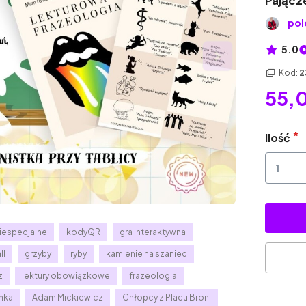
Pającz
pol
5.0
Kod:
2
55,0
Ilość
iespecjalne
kodyQR
gra interaktywna
ll
grzyby
ryby
kamienie na szaniec
z
lektury obowiązkowe
frazeologia
nka
Adam Mickiewicz
Chłopcy z Placu Broni