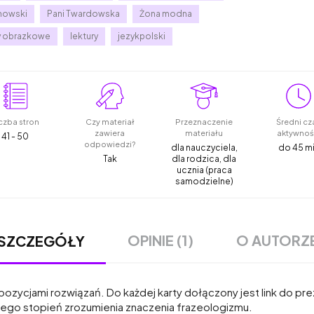
nowski
Pani Twardowska
Żona modna
y obrazkowe
lektury
jezykpolski
czba stron
Czy materiał
Przeznaczenie
Średni cz
zawiera
materiału
aktywnoś
41 - 50
odpowiedzi?
dla nauczyciela,
do 45 m
Tak
dla rodzica, dla
ucznia (praca
samodzielne)
OPINIE (1)
O AUTORZ
SZCZEGÓŁY
opozycjami rozwiązań. Do każdej karty dołączony jest link do pre
ego stopień zrozumienia znaczenia frazeologizmu.