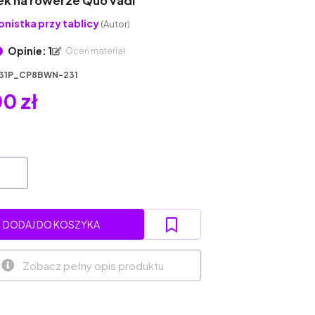
ek na rowerze Quo vadi
onistka przy tablicy
(Autor)
Opinie: 1
Oceń materiał
31P_CP8BWN-231
0 zł
DODAJ DO KOSZYKA
Zobacz pełny opis produktu