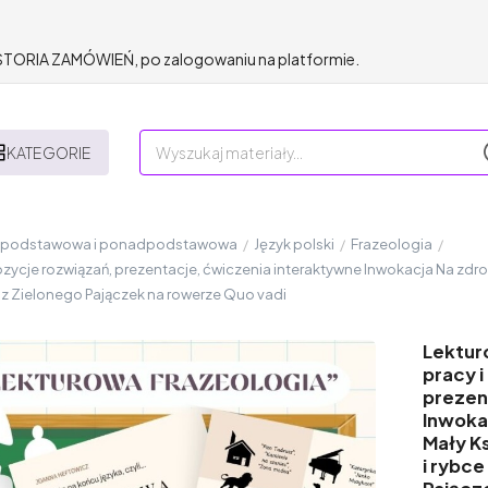
HISTORIA ZAMÓWIEŃ, po zalogowaniu na platformie.
KATEGORIE
a podstawowa i ponadpodstawowa
/
Język polski
/
Frazeologia
/
ycje rozwiązań, prezentacje, ćwiczenia interaktywne Inwokacja Na zdrowi
a z Zielonego Pajączek na rowerze Quo vadi
Lektur
pracy 
prezen
Inwoka
Mały Ks
i rybc