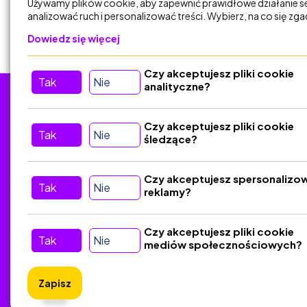
Używamy plików cookie, aby zapewnić prawidłowe działanie s
analizować ruch i personalizować treści. Wybierz, na co się zg
Dowiedz się więcej
Czy akceptujesz pliki cookie
Tak
Nie
analityczne?
Tu nas znajdziesz
D
Czy akceptujesz pliki cookie
Tak
Nie
śledzące?
Kontakt
Śledź nas w Social Media
Czy akceptujesz spersonalizo
Tak
Nie
reklamy?
Czy akceptujesz pliki cookie
Tak
Nie
mediów społecznościowych?
Zapisz
ZlotyNa