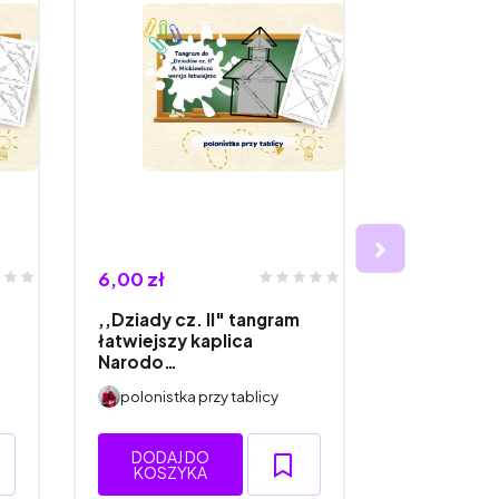
6,00 zł
18,70 zł
,,Dziady cz. II" tangram
Zachętki do
łatwiejszy kaplica
miniprojek
Narodo…
dla k…
polonistka przy tablicy
polonistka
DODAJ DO
DODAJ 
KOSZYKA
KOSZY