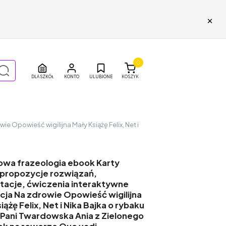
×
0
DLA SZKÓŁ
ULUBIONE
KOSZYK
e Opowieść wigilijna Mały Książę Felix, Net i
owa frazeologia ebook Karty
i propozycje rozwiązań,
tacje, ćwiczenia interaktywne
cja Na zdrowie Opowieść wigilijna
iążę Felix, Net i Nika Bajka o rybaku
e Pani Twardowska Ania z Zielonego